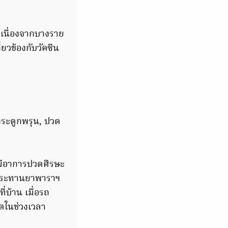
 เนื่องจากบางราย
่ยวข้องกับวัคซีน
 กระดูกพรุน, ปวด
้ง มีอาการปวดศีรษะ
ับประทานยาพาราฯ
ี่บ้าน เมื่อรถ
ิตในช่วงเวลา