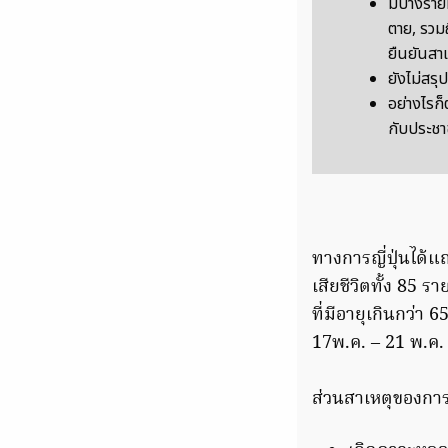
มีบางรายท
ตาย, รวมถ
ยืนยันสาเ
ยังไม่สรุป
อย่างไรก็
กับประชา
ทางการญี่ปุ่นได้แ
เสียชีวิตทั้ง 85 
ที่มีอายุเกินกว่า
17พ.ค. – 21 พ.ค
ส่วนสาเหตุของการเ