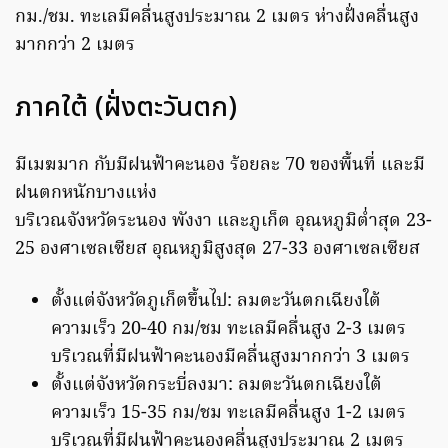
กม./ชม. ทะเลมีคลื่นสูงประมาณ 2 เมตร ห่างฝั่งคลื่นสูง
มากกว่า 2 เมตร
ภาคใต้ (ฝั่งตะวันตก)
มีเมฆมาก กับมีฝนฟ้าคะนอง ร้อยละ 70 ของพื้นที่ และมี
ฝนตกหนักบางแห่ง
บริเวณจังหวัดระนอง พังงา และภูเก็ต อุณหภูมิต่ำสุด 23-
25 องศาเซลเซียส อุณหภูมิสูงสุด 27-33 องศาเซลเซียส
ตั้งแต่จังหวัดภูเก็ตขึ้นไป: ลมตะวันตกเฉียงใต้
ความเร็ว 20-40 กม/ชม ทะเลมีคลื่นสูง 2-3 เมตร
บริเวณที่มีฝนฟ้าคะนองมีคลื่นสูงมากกว่า 3 เมตร
ตั้งแต่จังหวัดกระบี่ลงมา: ลมตะวันตกเฉียงใต้
ความเร็ว 15-35 กม/ชม ทะเลมีคลื่นสูง 1-2 เมตร
บริเวณที่มีฝนฟ้าคะนองคลื่นสูงประมาณ 2 เมตร