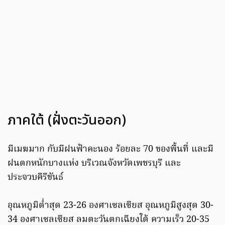
ภาคใต้ (ฝั่งตะวันออก)
มีเมฆมาก กับมีฝนฟ้าคะนอง ร้อยละ 70 ของพื้นที่ และมี
ฝนตกหนักบางแห่ง บริเวณจังหวัดเพชรบุรี และ
ประจวบคีรีขันธ์
อุณหภูมิต่ำสุด 23-26 องศาเซลเซียส อุณหภูมิสูงสุด 30-
34 องศาเซลเซียส ลมตะวันตกเฉียงใต้ ความเร็ว 20-35