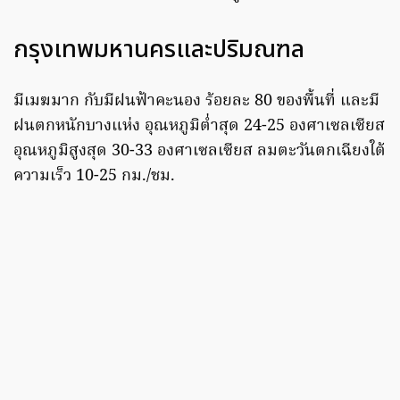
กรุงเทพมหานครและปริมณฑล
มีเมฆมาก กับมีฝนฟ้าคะนอง ร้อยละ 80 ของพื้นที่ และมี
ฝนตกหนักบางแห่ง อุณหภูมิต่ำสุด 24-25 องศาเซลเซียส
อุณหภูมิสูงสุด 30-33 องศาเซลเซียส ลมตะวันตกเฉียงใต้
ความเร็ว 10-25 กม./ชม.