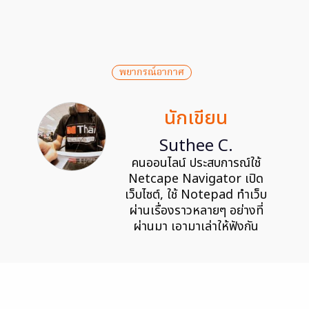
พยากรณ์อากาศ
นักเขียน
Suthee C.
คนออนไลน์ ประสบการณ์ใช้
Netcape Navigator เปิด
เว็บไซต์, ใช้ Notepad ทำเว็บ
ผ่านเรื่องราวหลายๆ อย่างที่
ผ่านมา เอามาเล่าให้ฟังกัน