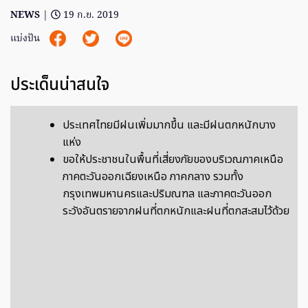
NEWS
|
19 ก.ย. 2019
แบ่งปัน
ประเด็นน่าสนใจ
ประเทศไทยมีฝนเพิ่มมากขึ้น และมีฝนตกหนักบาง
แห่ง
ขอให้ประชาชนในพื้นที่เสี่ยงภัยของบริเวณภาคเหนือ
ภาคตะวันออกเฉียงเหนือ ภาคกลาง รวมทั้ง
กรุงเทพมหานครและปริมณฑล และภาคตะวันออก
ระวังอันตรายจากฝนที่ตกหนักและฝนที่ตกสะสมไว้ด้วย