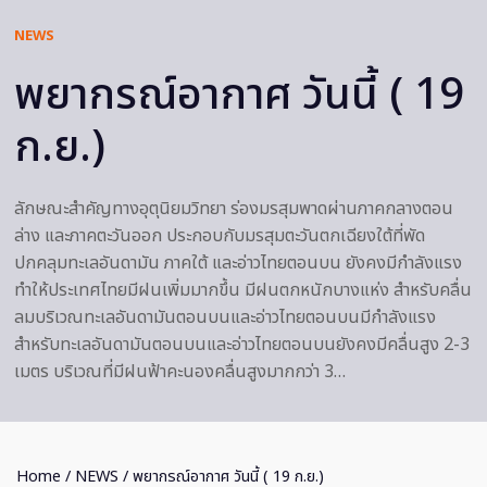
NEWS
พยากรณ์อากาศ วันนี้ ( 19
ก.ย.)
ลักษณะสำคัญทางอุตุนิยมวิทยา ร่องมรสุมพาดผ่านภาคกลางตอน
ล่าง และภาคตะวันออก ประกอบกับมรสุมตะวันตกเฉียงใต้ที่พัด
ปกคลุมทะเลอันดามัน ภาคใต้ และอ่าวไทยตอนบน ยังคงมีกำลังแรง
ทำให้ประเทศไทยมีฝนเพิ่มมากขึ้น มีฝนตกหนักบางแห่ง สำหรับคลื่น
ลมบริเวณทะเลอันดามันตอนบนและอ่าวไทยตอนบนมีกำลังแรง
สำหรับทะเลอันดามันตอนบนและอ่าวไทยตอนบนยังคงมีคลื่นสูง 2-3
เมตร บริเวณที่มีฝนฟ้าคะนองคลื่นสูงมากกว่า 3…
Home
/
NEWS
/ พยากรณ์อากาศ วันนี้ ( 19 ก.ย.)