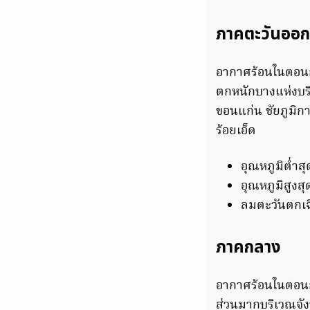
ภาคตะวันออก
อากาศร้อนในตอนก
ตกหนักบางแห่งบร
ขอนแก่น ชัยภูมิกา
ร้อยเอ็ด
อุณหภูมิต่ำส
อุณหภูมิสูงส
ลมตะวันตกเฉี
ภาคกลาง
อากาศร้อนในตอนก
ส่วนมากบริเวณจังห