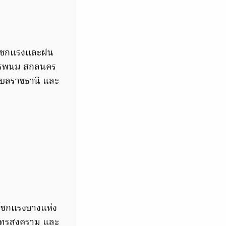
ระโชกแรงและฝน
นครพนม สกลนคร
อุบลราชธานี และ
ะโชกแรงบางแห่ง
สมุทรสงคราม และ