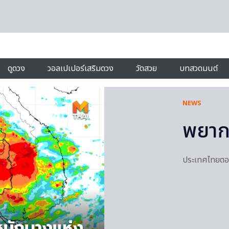
ดูดวง
วอลเปเปอร์เสริมดวง
วัดสวย
บทสวดมนต์
NEWS
พยาก
ประเทศไทยตอน