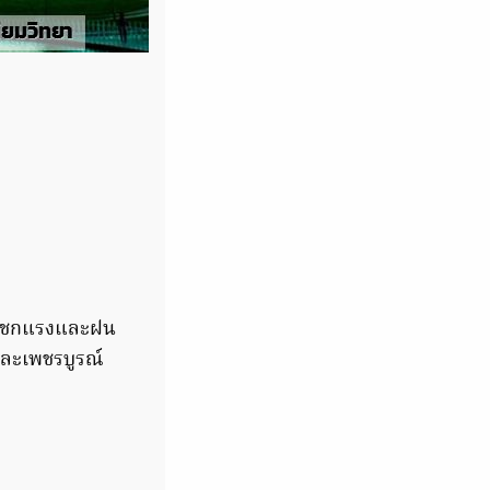
ระโชกแรงและฝน
และเพชรบูรณ์