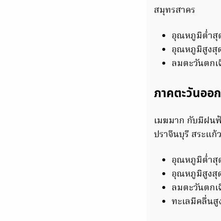
สมุทรสาคร
อุณหภูมิต่ำส
อุณหภูมิสูงส
ลมตะวันตกเฉี
ภาคตะวันออก
เมฆมาก กับมีฝนฟ
ปราจีนบุรี สระแก้
อุณหภูมิต่ำส
อุณหภูมิสูงส
ลมตะวันตกเฉี
ทะเลมีคลื่นส