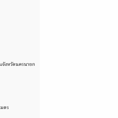
วณจังหวัดนครนายก
 เมตร