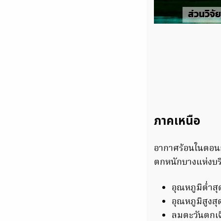
ภาคเหนือ
อากาศร้อนในตอนก
ตกหนักบางแห่งบริ
อุณหภูมิต่ำส
อุณหภูมิสูงส
ลมตะวันตกเฉี