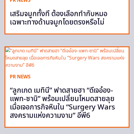
PR NEWS
เสริมจมูกทั้งที ต้องเลือกทำกับหมอ
เฉพาะทางด้านจมูกโดยตรงหรือไม่
PR NEWS
“ลูกเกด เมทินี” ฟาดสายฮา “ดีเจอ๋อง-
แพท-ซานิ” พร้อมเปลี่ยนโหมดสายลุย
เมื่อเจอภารกิจหินใน “Surgery Wars
สงครามแห่งความงาม” อีพี6