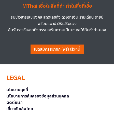
MThai เชื่อในสิ่งที่ทำ ทำในสิ่งที่เชื่อ
รับข่าวสารเลขมงคล สถิติเลขดัง ดวงรายวัน รายเดือน รายปี
พร้อมแนะนำวิธีเสริมดวง
ลุ้นรับรางวัลจากกิจกรรมเสริมความเป็นมงคลให้กับตัวท่านเอง
เปิดสมัครสมาชิก (ฟรี) เร็วๆนี้
LEGAL
นโยบายคุกกี้
นโยบายการคุ้มครองข้อมูลส่วนบุคคล
ติดต่อเรา
เกี่ยวกับเอ็มไทย