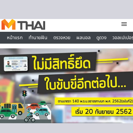
Skip to content
menu
หน้าแรก
ทำนายฝัน
ตรวจหวย
ผลบอล
ดูดวง
วอลเปเปอร
ไลฟ์สไตล์