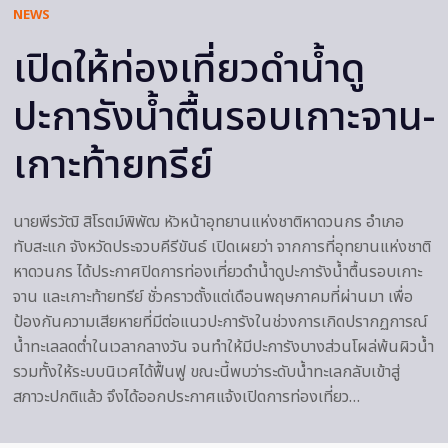
NEWS
เปิดให้ท่องเที่ยวดำน้ำดู
ปะการังน้ำตื้นรอบเกาะจาน-
เกาะท้ายทรีย์
นายพีรวัฒิ สิโรตม์พิพัฒ หัวหน้าอุทยานแห่งชาติหาดวนกร อำเภอ
ทับสะแก จังหวัดประจวบคีรีขันธ์ เปิดเผยว่า จากการที่อุทยานแห่งชาติ
หาดวนกร ได้ประกาศปิดการท่องเที่ยวดำน้ำดูปะการังน้ำตื้นรอบเกาะ
จาน และเกาะท้ายทรีย์ ชั่วคราวตั้งแต่เดือนพฤษภาคมที่ผ่านมา เพื่อ
ป้องกันความเสียหายที่มีต่อแนวปะการังในช่วงการเกิดปรากฏการณ์
น้ำทะเลลดต่ำในเวลากลางวัน จนทำให้มีปะการังบางส่วนโผล่พ้นผิวน้ำ
รวมทั้งให้ระบบนิเวศได้ฟื้นฟู ขณะนี้พบว่าระดับน้ำทะเลกลับเข้าสู่
สภาวะปกติแล้ว จึงได้ออกประกาศแจ้งเปิดการท่องเที่ยว…