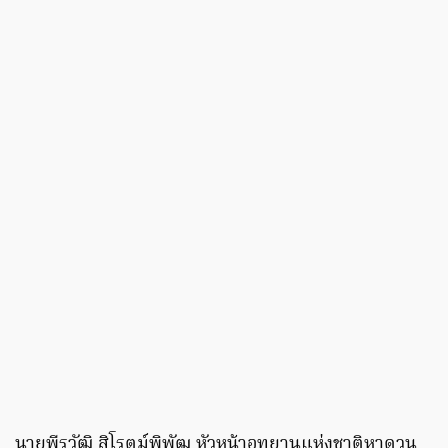
นายพีรวัฒิ สิโรตม์พิพัฒ หัวหน้าอุทยานแห่งชาติหาดวน