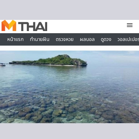
Skip to content
menu
หน้าแรก
ทำนายฝัน
ตรวจหวย
ผลบอล
ดูดวง
วอลเปเปอร
ไลฟ์สไตล์