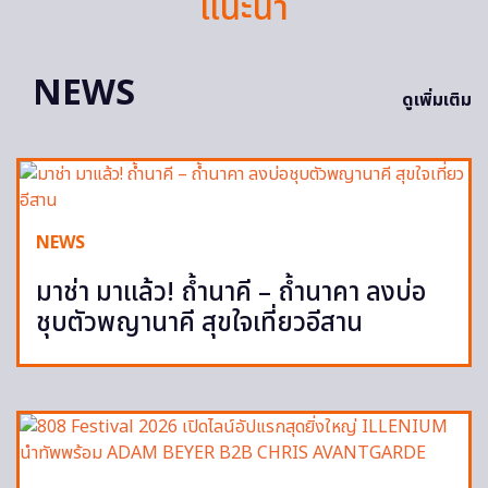
แนะนำ
NEWS
ดูเพิ่มเติม
NEWS
มาช่า มาแล้ว! ถ้ำนาคี – ถ้ำนาคา ลงบ่อ
ชุบตัวพญานาคี สุขใจเที่ยวอีสาน