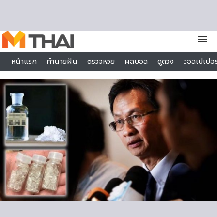
Skip to content
menu
หน้าแรก
ทำนายฝัน
ตรวจหวย
ผลบอล
ดูดวง
วอลเปเปอร
ไลฟ์สไตล์