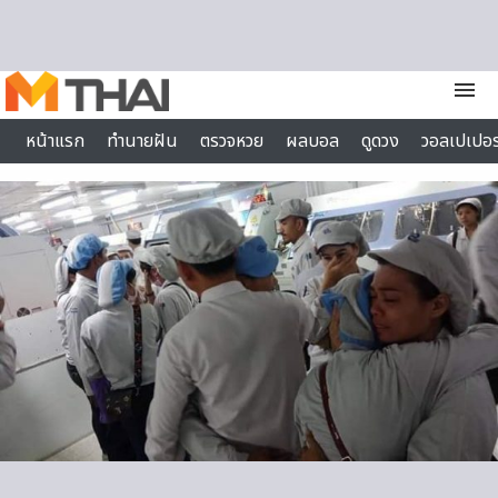
Skip to content
menu
หน้าแรก
ทำนายฝัน
ตรวจหวย
ผลบอล
ดูดวง
วอลเปเปอร
ไลฟ์สไตล์