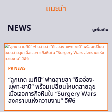
แนะนำ
NEWS
ดูเพิ่มเติม
PR NEWS
“ลูกเกด เมทินี” ฟาดสายฮา “ดีเจอ๋อง-
แพท-ซานิ” พร้อมเปลี่ยนโหมดสายลุย
เมื่อเจอภารกิจหินใน “Surgery Wars
สงครามแห่งความงาม” อีพี6