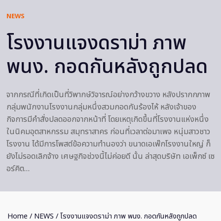
NEWS
โรงงานแจงดราม่า ภาพ
พนง. กอดกันหลังถูกปลด
จากกรณีที่เกิดเป็นที่วิพากษ์วิจารณ์อย่างกว้างขวาง หลังปรากกภาพ
กลุ่มพนักงานโรงงานกลุ่มหนึ่งสวมกอดกันร้องไห้ หลังเจ้าของ
กิจการมีคำสั่งปลดออกจากหน้าที่ โดยเหตุเกิดขึ้นที่โรงงานแห่งหนึ่ง
ในนิคมอุตสาหกรรม สมุทราสาคร ก่อนที่เวลาต่อมาเพจ หนุ่มสาวชาว
โรงงาน ได้มีการโพสต์ข้อความทำนองว่า ขนาดเอเพ๊กโรงงานใหญ่ ก็
ยังไม่รอดเลิกจ้าง เศษฐกิจช่วงนี้ไม่ค่อยดี นั้น ล่าสุดบริษัท เอเพ็กซ์ เซ
อร์คิต…
Home
/
NEWS
/ โรงงานแจงดราม่า ภาพ พนง. กอดกันหลังถูกปลด