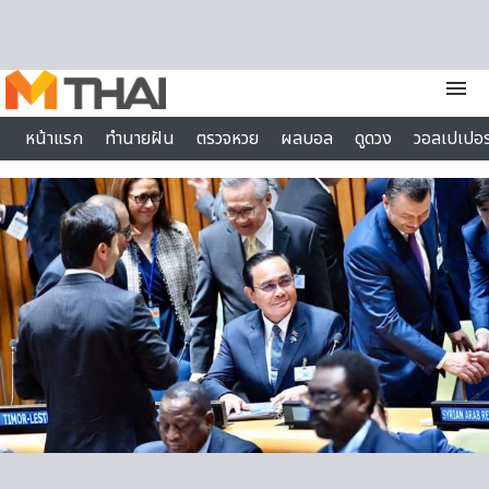
Skip to content
menu
หน้าแรก
ทำนายฝัน
ตรวจหวย
ผลบอล
ดูดวง
วอลเปเปอร
ไลฟ์สไตล์