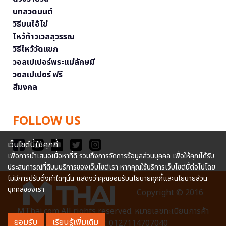
บทสวดมนต์
วิธีบนไอ้ไข่
ไหว้ท้าวเวสสุวรรณ
วิธีไหว้วัดแขก
วอลเปเปอร์พระแม่ลักษมี
วอลเปเปอร์ ฟรี
สีมงคล
FOLLOW US
เว็บไซต์นี้ใช้คุกกี้
เพื่อการนำเสนอเนื้อหาที่ดี รวมถึงการจัดการข้อมูลส่วนบุคคล เพื่อให้คุณได้รับ
ประสบการณ์ที่ดีบนบริการของเว็บไซต์เรา หากคุณใช้บริการเว็บไซต์นี้ต่อไปโดย
ไม่มีการปรับตั้งค่าใดๆนั้น แสดงว่าคุณยอมรับนโยบายคุกกี้และนโยบายส่วน
บุคคลของเรา
Copyright © 2016
MThai.com All rights reserved. หมายเลขทะเบียนการค้า
ยอมรับ
เรียนรู้เพิ่มเติม
อิเล็กทรอนิกส์ : 0127114707040