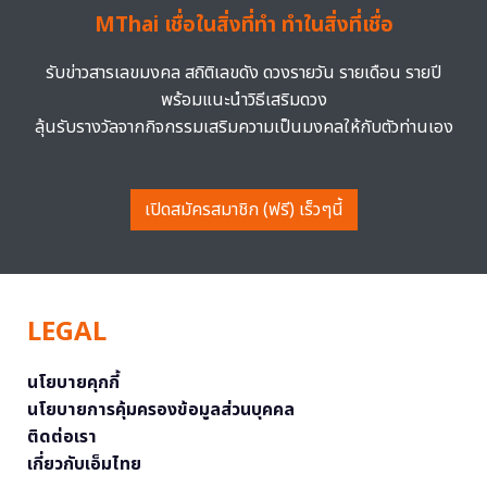
MThai เชื่อในสิ่งที่ทำ ทำในสิ่งที่เชื่อ
รับข่าวสารเลขมงคล สถิติเลขดัง ดวงรายวัน รายเดือน รายปี
พร้อมแนะนำวิธีเสริมดวง
ลุ้นรับรางวัลจากกิจกรรมเสริมความเป็นมงคลให้กับตัวท่านเอง
เปิดสมัครสมาชิก (ฟรี) เร็วๆนี้
LEGAL
นโยบายคุกกี้
นโยบายการคุ้มครองข้อมูลส่วนบุคคล
ติดต่อเรา
เกี่ยวกับเอ็มไทย