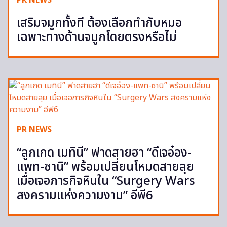
PR NEWS
เสริมจมูกทั้งที ต้องเลือกทำกับหมอ
เฉพาะทางด้านจมูกโดยตรงหรือไม่
PR NEWS
“ลูกเกด เมทินี” ฟาดสายฮา “ดีเจอ๋อง-
แพท-ซานิ” พร้อมเปลี่ยนโหมดสายลุย
เมื่อเจอภารกิจหินใน “Surgery Wars
สงครามแห่งความงาม” อีพี6