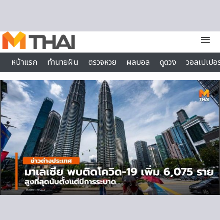
Skip to content
menu
หน้าแรก
ทำนายฝัน
ตรวจหวย
ผลบอล
ดูดวง
วอลเปเปอร
ไลฟ์สไตล์