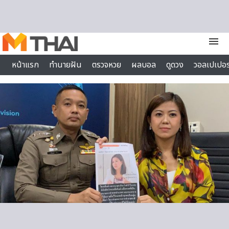
Skip to content
menu
หน้าแรก
ทำนายฝัน
ตรวจหวย
ผลบอล
ดูดวง
วอลเปเปอร
ไลฟ์สไตล์