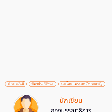
ข่าวสดวันนี้
ทิพานัน ศิริชนะ
รองโฆษกพรรคพลังประชารัฐ
นักเขียน
กองบรรณาธิการ