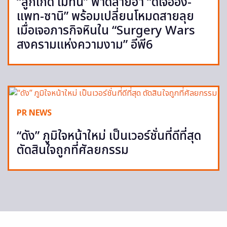
“ลูกเกด เมทินี” ฟาดสายฮา “ดีเจอ๋อง-
แพท-ซานิ” พร้อมเปลี่ยนโหมดสายลุย
เมื่อเจอภารกิจหินใน “Surgery Wars
สงครามแห่งความงาม” อีพี6
PR NEWS
“ดัง” ภูมิใจหน้าใหม่ เป็นเวอร์ชั่นที่ดีที่สุด
ตัดสินใจถูกที่ศัลยกรรม