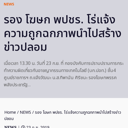
NEWS
รอง โฆษก พปชร. โร่แจ้ง
ความถูกฉกภาพนำไปสร้าง
ข่าวปลอม
เมื่อเวลา 13.30 น. วันที่ 23 ก.ย. ที่ กองบังคับการปราบปรามการกระ
ทำความผิดเกี่ยวกับอาชญากรรมทางเทคโนโลยี (บก.ปอท.) ชั้น4
ศูนย์ราชการฯ ถ.แจ้งวัฒนะ น.ส.ทิพานัน ศิริชนะ รองโฆษกพรรค
พลังประชารัฐ…
Home
/
NEWS
/ รอง โฆษก พปชร. โร่แจ้งความถูกฉกภาพนำไปสร้างข่าว
ปลอม
NEWS
|
23 ก.ย. 2019