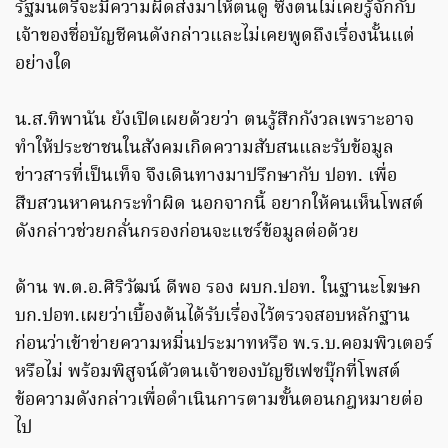
รัฐมนตรีจะมีความผิดส่งมาให้ตนดู ซึ่งตนไม่เคยรู้จักกับ
เจ้าของชื่อบัญชีคนดังกล่าวและไม่เคยพูดถึงเรื่องนั้นแต่
อย่างใด
น.ส.ทิพานัน ยังเปิดเผยด้วยว่า ตนรู้สึกกังวลเพราะอาจ
ทำให้ประชาชนในสังคมเกิดความสับสนและรับข้อมูล
ข่าวสารที่เป็นเท็จ จึงเดินทางมาปรึกษากับ ปอท. เพื่อ
สืบสวนหาคนกระทำผิด นอกจากนี้ อยากให้คนเห็นโพสต์
ดังกล่าวช่วยกลั่นกรองก่อนจะแชร์ข้อมูลต่อด้วย
ด้าน พ.ต.อ.ศิริวัฒน์ ดีพอ รอง ผบก.ปอท. ในฐานะโฆษก
บก.ปอท.เผยว่าเบื้องต้นได้รับเรื่องไว้ตรวจสอบหลักฐาน
ก่อนว่าเข้าข่ายความหมิ่นประมาทหรือ พ.ร.บ.คอมพิวเตอร์
หรือไม่ พร้อมพิสูจน์ตัวตนเจ้าของบัญชีเฟซบุ๊กที่โพสต์
ข้อความดังกล่าวเพื่อดำเนินการตามขั้นตอนกฎหมายต่อ
ไป