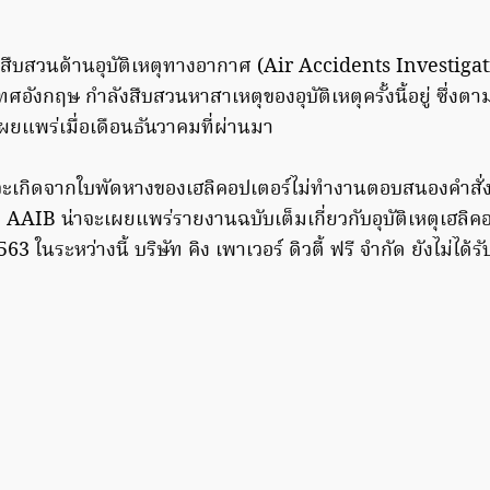
นสืบสวนด้านอุบัติเหตุทางอากาศ (Air Accidents Investig
อังกฤษ กำลังสืบสวนหาสาเหตุของอุบัติเหตุครั้งนี้อยู่ ซึ่ง
ผยแพร่เมื่อเดือนธันวาคมที่ผ่านมา
้ น่าจะเกิดจากใบพัดหางของเฮลิคอปเตอร์ไม่ทำงานตอบสนองคำสั่งข
า AAIB น่าจะเผยแพร่รายงานฉบับเต็มเกี่ยวกับอุบัติเหตุเฮลิคอปเ
ในระหว่างนี้ บริษัท คิง เพาเวอร์ ดิวตี้ ฟรี จำกัด ยังไม่ได้ร