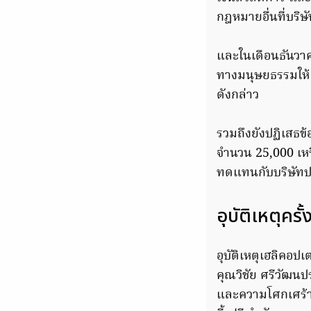
กฎหมายอื่นที่บริษ
และในเดือนธันวาคม
ทางมนุษยธรรมให้แ
ดังกล่าว
รวมถึงยังปฏิเสธข
จำนวน 25,000 เห
ทดแทนกับบริษัทปร
อุบัติเหตุครั
อุบัติเหตุเฮลิคอปเ
คุณวิชัย ศรีวัฒน
และความโศกเศร้า