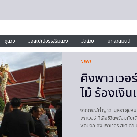
ดูดวง
วอลเปเปอร์เสริมดวง
วัดสวย
บทสวดมนต์
NEWS
คิงพาวเวอร์
ไม้ ร้องเงิ
จากกรณีที่ ญาติ ‘นุสรา สุขหน
เพาเวอร์ ที่เสียชีวิตพร้อมกั
ฟุตบอล คิง เพาเวอร์ สเตเดีย