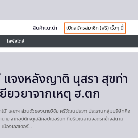
สินค้าแนะนำ
เปิดสมัครสมาชิก (ฟรี) เร็วๆ นี้
ไลฟ์สไตล์
 แจงหลังญาติ นุสรา สุขท่า
นเยียวยาจากเหตุ ฮ.ตก
้าไม้’ เลขาฯ ส่วนตัวของนายวิชัย ศรีวัฒนประภา ประธานกลุ่มบริษัทคิง
บเจ้านาย จากอุบัติเหตุเฮลิคอปเตอร์ตก ที่บริเวณลานจอดรถข้างสนาม
ม เมืองเลสเตอร์…