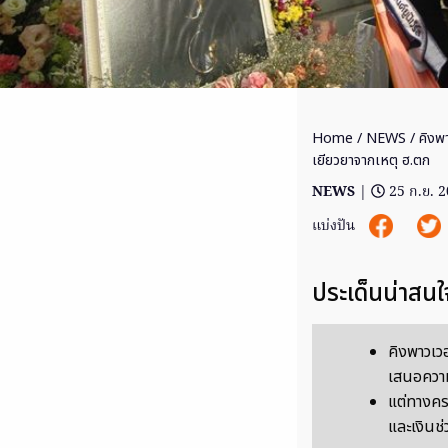
Home
/
NEWS
/ คิงพา
เยียวยาจากเหตุ ฮ.ตก
NEWS
|
25 ก.ย. 
แบ่งปัน
ประเด็นน่าสนใ
คิงพาวเว
เสนอความ
แต่ทางครอ
และเงินช