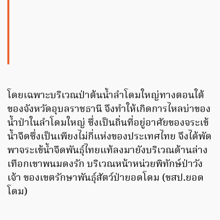
โดยเฉพาะบริเวณป่าต้นน้ำลำโดมใหญ่ทางตอนใต้
ของจังหวัดอุบลราชธานี จึงทำให้เกิดการไหลบ่าของ
น้ำป่าในลำโดมใหญ่ ซึ่งเป็นถิ่นที่อยู่อาศัยของจระเข้
น้ำจืด​ซึ่งเป็นเพียงไม่กี่แห่งของประเทศไทย​ จึงได้พัด
พาจระเข้น้ำจืดพันธุ์ไทยแท้ลงมายังบริเวณด้านล่าง
เทือกเขาพนมดงรัก บริเวณหน้าหน่วยพิทักษ์ป่าวัง
เจ้า ของเขตรักษาพันธุ์สัตว์ป่ายอดโดม (ขสป.ยอด
โดม)