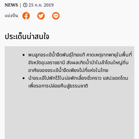
NEWS
|
25 ก.ย. 2019
แบ่งปัน
ประเด็นน่าสนใจ
พบลูกจระเข้น้ำจืดพันธุ์ไทยแท้​ คาดเหตุจากพายุในพื้นที่
จังหวัดอุบล​ราชธานี​ ส่งผลเกิดน้ำป่าในลำโดมใหญ่ถิ่น
อาศัยของจระเข้น้ำจืดเพียงไม่กี่แห่งในไทย
นำจระเข้ไปพักไว้ในบ่อพักเลี้ยงชั่วคราว ขสป.ยอดโดม
เพื่อรอการปล่อยคืนสู่ธรรมชาติ