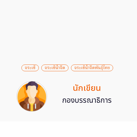
จระเข้
จระเข้น้ำจืด
จระเข้น้ำจืดพันธุ์ไทย
นักเขียน
กองบรรณาธิการ