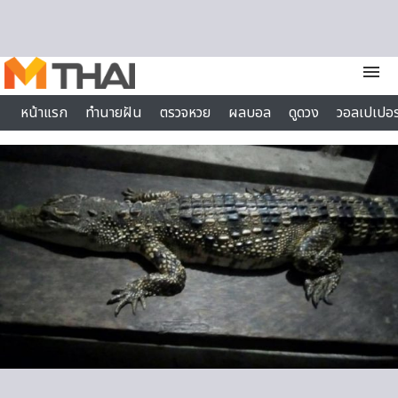
Skip to content
menu
หน้าแรก
ทำนายฝัน
ตรวจหวย
ผลบอล
ดูดวง
วอลเปเปอร
ไลฟ์สไตล์