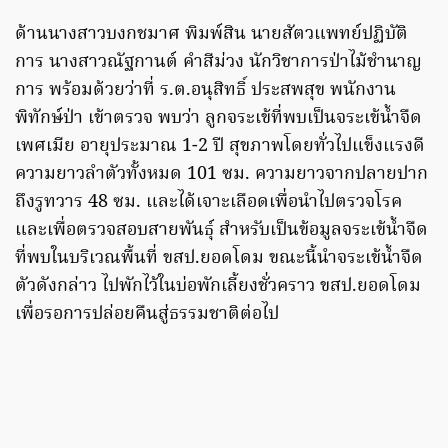
ด้านนางสาวบงกชมาศ พิมพ์สิน นายสัตวแพทย์ปฏิบัติ
การ นางสาวณัฐกานต์ คำสีม่วง นักวิชาการป่าไม้ชำนาญ
การ พร้อมด้วยว่าที่ ร.ต.อนุสิทธิ์ ประสพสุข พนักงาน
พิทักษ์ป่า เข้าตรวจ​ พบว่า ลูกจระเข้ที่พบเป็นจระเข้น้ำจืด
เพศเมีย อายุประมาณ 1-2 ปี สุขภาพโดยทั่วไปแข็งแรงดี
ความยาวลำตัวทั้งหมด 101 ซม. ความยาวจากปลายปาก
ถึงรูทวาร 48 ซม. และได้เจาะเลือดเพื่อนำไปตรวจโรค
และเพื่อตรวจสอบสายพันธุ์ สำหรับเป็นข้อมูลจระเข้น้ำจืด
ที่พบในบริเวณพื้นที่ ขสป.ยอดโดม ขณะนี้นำจระเข้น้ำจืด
ตัวดังกล่าว ไปพักไว้ในบ่อพักเลี้ยงชั่วคราว ขสป.ยอดโดม
เพื่อรอการปล่อยคืนสู่ธรรมชาติต่อไป