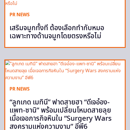
PR NEWS
เสริมจมูกทั้งที ต้องเลือกทำกับหมอ
เฉพาะทางด้านจมูกโดยตรงหรือไม่
PR NEWS
“ลูกเกด เมทินี” ฟาดสายฮา “ดีเจอ๋อง-
แพท-ซานิ” พร้อมเปลี่ยนโหมดสายลุย
เมื่อเจอภารกิจหินใน “Surgery Wars
สงครามแห่งความงาม” อีพี6