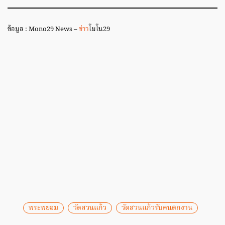
ข้อมูล : Mono29 News –
ข่าว
โมโน29
พระพยอม
วัดสวนแก้ว
วัดสวนแก้วรับคนตกงาน