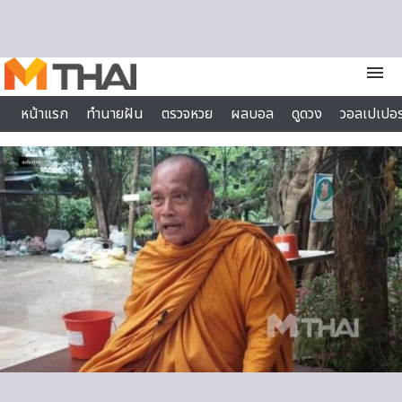
Skip to content
menu
หน้าแรก
ทำนายฝัน
ตรวจหวย
ผลบอล
ดูดวง
วอลเปเปอร
ไลฟ์สไตล์