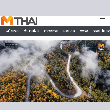
Skip to content
menu
หน้าแรก
ทำนายฝัน
ตรวจหวย
ผลบอล
ดูดวง
วอลเปเปอร
ไลฟ์สไตล์