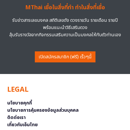
MThai เชื่อในสิ่งที่ทำ ทำในสิ่งที่เชื่อ
รับข่าวสารเลขมงคล สถิติเลขดัง ดวงรายวัน รายเดือน รายปี
พร้อมแนะนำวิธีเสริมดวง
ลุ้นรับรางวัลจากกิจกรรมเสริมความเป็นมงคลให้กับตัวท่านเอง
เปิดสมัครสมาชิก (ฟรี) เร็วๆนี้
LEGAL
นโยบายคุกกี้
นโยบายการคุ้มครองข้อมูลส่วนบุคคล
ติดต่อเรา
เกี่ยวกับเอ็มไทย