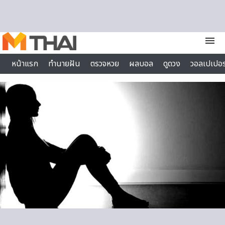
Skip to content
menu
หน้าแรก
ทำนายฝัน
ตรวจหวย
ผลบอล
ดูดวง
วอลเปเปอร
ไลฟ์สไตล์