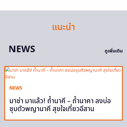
แนะนำ
NEWS
ดูเพิ่มเติม
NEWS
มาช่า มาแล้ว! ถ้ำนาคี – ถ้ำนาคา ลงบ่อ
ชุบตัวพญานาคี สุขใจเที่ยวอีสาน