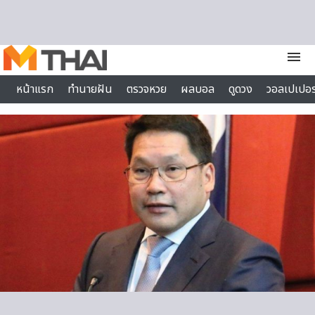
Skip to content
menu
หน้าแรก
ทำนายฝัน
ตรวจหวย
ผลบอล
ดูดวง
วอลเปเปอร
ไลฟ์สไตล์