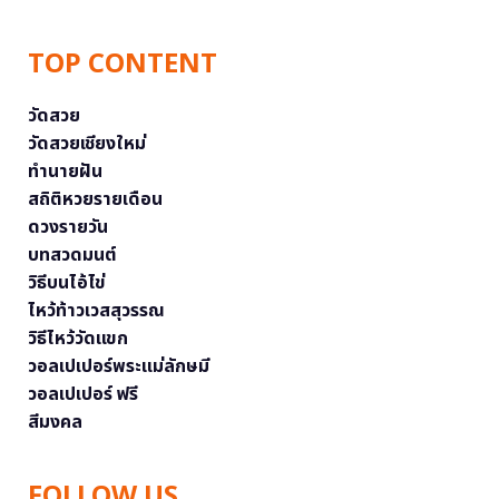
TOP CONTENT
วัดสวย
วัดสวยเชียงใหม่
ทำนายฝัน
สถิติหวยรายเดือน
ดวงรายวัน
บทสวดมนต์
วิธีบนไอ้ไข่
ไหว้ท้าวเวสสุวรรณ
วิธีไหว้วัดแขก
วอลเปเปอร์พระแม่ลักษมี
วอลเปเปอร์ ฟรี
สีมงคล
FOLLOW US