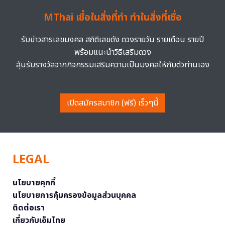
MThai เชื่อในสิ่งที่ทำ ทำในสิ่งที่เชื่อ
รับข่าวสารเลขมงคล สถิติเลขดัง ดวงรายวัน รายเดือน รายปี
พร้อมแนะนำวิธีเสริมดวง
ลุ้นรับรางวัลจากกิจกรรมเสริมความเป็นมงคลให้กับตัวท่านเอง
เปิดสมัครสมาชิก (ฟรี) เร็วๆนี้
LEGAL
นโยบายคุกกี้
นโยบายการคุ้มครองข้อมูลส่วนบุคคล
ติดต่อเรา
เกี่ยวกับเอ็มไทย