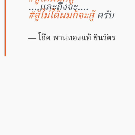
….และถึงจะ….
#สู้ไม่ได้ผมก็จะสู้
ครับ
โอ๊ค พานทองแท้ ชินวัตร