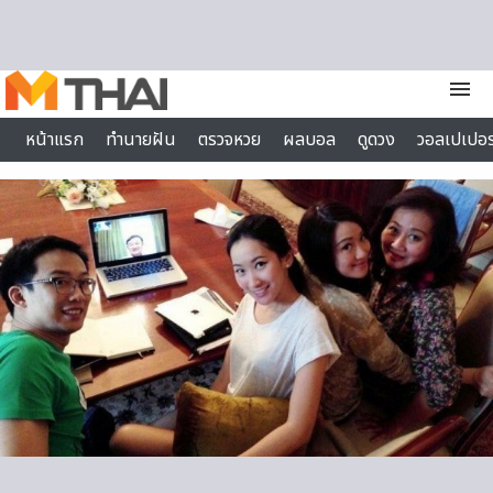
Skip to content
menu
หน้าแรก
ทำนายฝัน
ตรวจหวย
ผลบอล
ดูดวง
วอลเปเปอร
ไลฟ์สไตล์