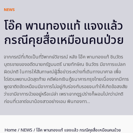
NEWS
โอ๊ค พานทองแท้ แจงแล้ว
กรณีคุยสื่อเหมือนคนป่วย
จากกรณีที่เกิดเป็นที่วิพากษ์วิจารณ์ หลัง โอ๊ค พานทองแท้ ชินวัตร
บุตรชายของอดีตนายกรัฐมนตรี นายทักษิณ ชินวัตร มีอาการแปลก
ผิดปกติ ในการให้สัมภาษณ์ผู้สื่อข่าวระหว่างที่เดินทางมาศาล เพื่อ
ไต่สวนพยานนัดสุดท้าย คดีฟอกเงินกู้ธนาคารกรุงไทยเนื่องจากมีการ
พูดจาติดขัดเหมือนมีอาการไม่อยู่กับร่องกับรอยจนทำให้เกิดข้อสงสัย
ว่าเขามีอาการป่วยอยู่หรือเปล่า เพราะจากดูรูปร่างก็ผอมไปกว่าปกติ
ก่อนที่เวลาต่อมาน้องสาวอย่างเอม พินทองทา…
Home
/
NEWS
/ โอ๊ค พานทองแท้ แจงแล้ว กรณีคุยสื่อเหมือนคนป่วย