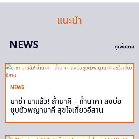
แนะนำ
NEWS
ดูเพิ่มเติม
NEWS
มาช่า มาแล้ว! ถ้ำนาคี – ถ้ำนาคา ลงบ่อ
ชุบตัวพญานาคี สุขใจเที่ยวอีสาน