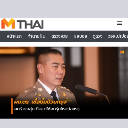
Skip to content
menu
หน้าแรก
ทำนายฝัน
ตรวจหวย
ผลบอล
ดูดวง
วอลเปเปอร
ไลฟ์สไตล์