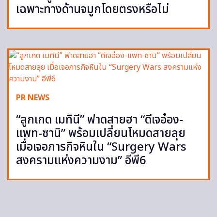
เฉพาะทางด้านจมูกโดยตรงหรือไม่
PR NEWS
“ลูกเกด เมทินี” ฟาดสายฮา “ดีเจอ๋อง-
แพท-ซานิ” พร้อมเปลี่ยนโหมดสายลุย
เมื่อเจอภารกิจหินใน “Surgery Wars
สงครามแห่งความงาม” อีพี6