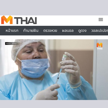
Skip to content
menu
หน้าแรก
ทำนายฝัน
ตรวจหวย
ผลบอล
ดูดวง
วอลเปเปอร
ไลฟ์สไตล์