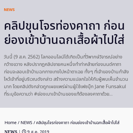
NEWS
คลิปขุนโจรท่องคาถา ก่อน
ย่องเข้าบ้านฉกเสื้อผ้าไปใส่
วันนี้ (9 ส.ค. 2562) โลกออนไลน์ได้เกิดเป็นที่วิพากษ์วิจารณ์อย่าง
กว้างขวาง หลังปรากฎคลิปชายคนหนึ่งทำท่าคล้ายท่องมนต์คาถา
ก่อนจะลอบเข้าบ้านฉกกางเกงไปหน้าตาเฉย ทั้งๆ ที่เจ้าของบ้านกำลัง
ไหว้เจ้าที่อยู่บริเวณดังกล่าว สร้างความแปลกใจให้กับผู้พบเห็นจำนวน
มาก โดยคลิปดังกล่าวถูกเผยแพร่ผ่านผู้ใช้เฟซบุ๊ก Jane Funsakul
ที่ระบุข้อความว่า #ย่องเบาเข้าบ้านของแท้ต้องลงคาถาด้วย…
Home
/
NEWS
/ คลิปขุนโจรท่องคาถา ก่อนย่องเข้าบ้านฉกเสื้อผ้าไปใส่
NEWS
|
9 ส.ค. 2019