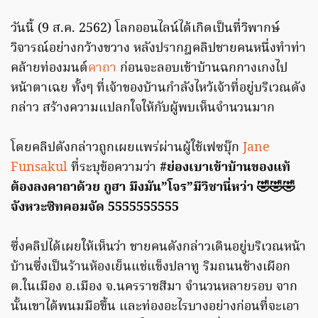
วันนี้ (9 ส.ค. 2562) โลกออนไลน์ได้เกิดเป็นที่วิพากษ์
วิจารณ์อย่างกว้างขวาง หลังปรากฎคลิปชายคนหนึ่งทำท่า
คล้ายท่องมนต์
คาถา
ก่อนจะลอบเข้าบ้านฉกกางเกงไป
หน้าตาเฉย ทั้งๆ ที่เจ้าของบ้านกำลังไหว้เจ้าที่อยู่บริเวณดัง
กล่าว สร้างความแปลกใจให้กับผู้พบเห็นจำนวนมาก
โดยคลิปดังกล่าวถูกเผยแพร่ผ่านผู้ใช้เฟซบุ๊ก
Jane
Funsakul
ที่ระบุข้อความว่า
#ย่องเบาเข้าบ้านของแท้
ต้องลงคาถาด้วย กูฮา มึงมัน”โจร”มีวิชานี่หว่า 🤣🤣🤣
จังหวะซิทคอมจัด 5555555555
ซึ่งคลิปได้เผยให้เห็นว่า ชายคนดังกล่าวเดินอยู่บริเวณหน้า
บ้านซึ่งเป็นร้านห้องเย็นแช่แข็งปลาทู ริมถนนช้างเผือก
ต.ในเมือง อ.เมือง จ.นครราชสีมา จำนวนหลายรอบ จาก
นั้นเขาได้พนมมือขึ้น และท่องอะไรบางอย่างก่อนที่จะเอา