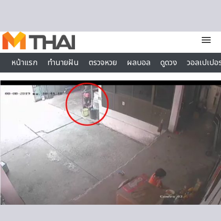
Skip to content
menu
หน้าแรก
ทำนายฝัน
ตรวจหวย
ผลบอล
ดูดวง
วอลเปเปอร
ไลฟ์สไตล์