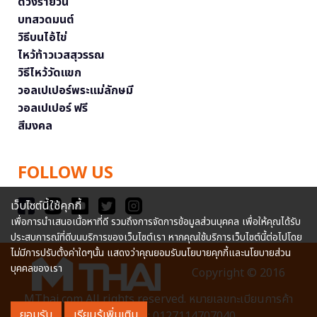
ดวงรายวัน
บทสวดมนต์
วิธีบนไอ้ไข่
ไหว้ท้าวเวสสุวรรณ
วิธีไหว้วัดแขก
วอลเปเปอร์พระแม่ลักษมี
วอลเปเปอร์ ฟรี
สีมงคล
FOLLOW US
เว็บไซต์นี้ใช้คุกกี้
เพื่อการนำเสนอเนื้อหาที่ดี รวมถึงการจัดการข้อมูลส่วนบุคคล เพื่อให้คุณได้รับ
ประสบการณ์ที่ดีบนบริการของเว็บไซต์เรา หากคุณใช้บริการเว็บไซต์นี้ต่อไปโดย
ไม่มีการปรับตั้งค่าใดๆนั้น แสดงว่าคุณยอมรับนโยบายคุกกี้และนโยบายส่วน
บุคคลของเรา
Copyright © 2016
MThai.com All rights reserved. หมายเลขทะเบียนการค้า
ยอมรับ
เรียนรู้เพิ่มเติม
อิเล็กทรอนิกส์ : 0127114707040