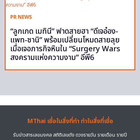
PR NEWS
“ลูกเกด เมทินี” ฟาดสายฮา “ดีเจอ๋อง-
แพท-ซานิ” พร้อมเปลี่ยนโหมดสายลุย
เมื่อเจอภารกิจหินใน “Surgery Wars
สงครามแห่งความงาม” อีพี6
MThai เชื่อในสิ่งที่ทำ ทำในสิ่งที่เชื่อ
รับข่าวสารเลขมงคล สถิติเลขดัง ดวงรายวัน รายเดือน รายปี