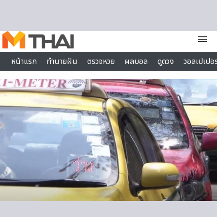
Skip to content
menu
หน้าแรก
ทำนายฝัน
ตรวจหวย
ผลบอล
ดูดวง
วอลเปเปอร
ไลฟ์สไตล์