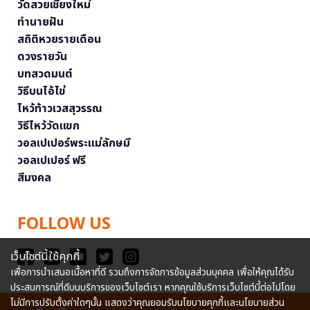
วัดสวยเชียงใหม่
ทำนายฝัน
สถิติหวยรายเดือน
ดวงรายวัน
บทสวดมนต์
วิธีบนไอ้ไข่
ไหว้ท้าวเวสสุวรรณ
วิธีไหว้วัดแขก
วอลเปเปอร์พระแม่ลักษมี
วอลเปเปอร์ ฟรี
สีมงคล
FOLLOW US
เว็บไซต์นี้ใช้คุกกี้
เพื่อการนำเสนอเนื้อหาที่ดี รวมถึงการจัดการข้อมูลส่วนบุคคล เพื่อให้คุณได้รับ
ประสบการณ์ที่ดีบนบริการของเว็บไซต์เรา หากคุณใช้บริการเว็บไซต์นี้ต่อไปโดย
ไม่มีการปรับตั้งค่าใดๆนั้น แสดงว่าคุณยอมรับนโยบายคุกกี้และนโยบายส่วน