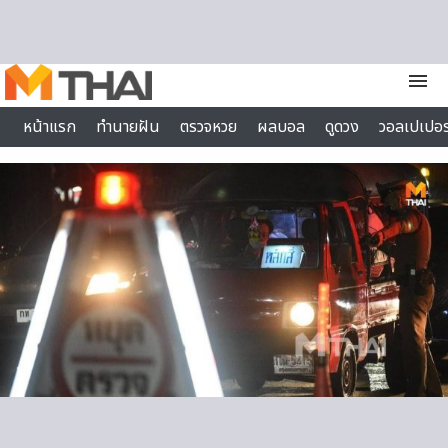
Skip to content
menu
หน้าแรก
ทำนายฝัน
ตรวจหวย
ผลบอล
ดูดวง
วอลเปเปอร
ไลฟ์สไตล์