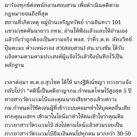
มาร้องทุกข์ต่อพนักงานสอบสวน เพื่อดำเนินคดีตาม
กฎหมายจนถึงที่สุด
สถานที่เกิดเหตุ หมู่บ้านเจริญทรัพย์ รามอินทรา 101
แขวง/เขตคันนายาว กทม. อ่านให้ฟังแล้วและให้อ่านเอง
แล้วรับว่าถูกต้องเป็นความจริง พงส. ว่าที่ร.ต.ท. ลัทธวิทย์
ปุ้มตะมะ ตำแหน่งรอง สว(สอบสวน) สน.บางขัน ได้รับ
แจ้งคามตามคามประสงค์ผู้แจ้งไว้แล้วจึงบันทึกไว้เป็น
หลักฐาน
เวลาต่อมา พ.ต.อ.สุรโชค ได้ให้ นางฐิติณ์ชญา ภรรยาแจ้ง
กลับไปว่า “คดีนี้เป็นคดีอาญากม.กำหนดโทษไว้สูงสุด 5 ปี
ทางสารวัตรแรมโบ้และคุณนายเสียหายแล้วเพราะ
กม.กำหนดไว้ชัดเจนผู้ที่เข้าระบบคอมฯทำให้บุคคลอื่นเสีย
หายคุณแฮกฯ เข้ามาในไลน์มาทำให้คนเข้าใจว่าคุณคือ
ภรรยาสารวัตรแรมโบ้ ส่งไปตามไลน์แล้วสวมรอยเป็น
ภรรยาสารวัตรแรมโบ้ยืมเงินคนไปทุกคน มากกว่า 30-50