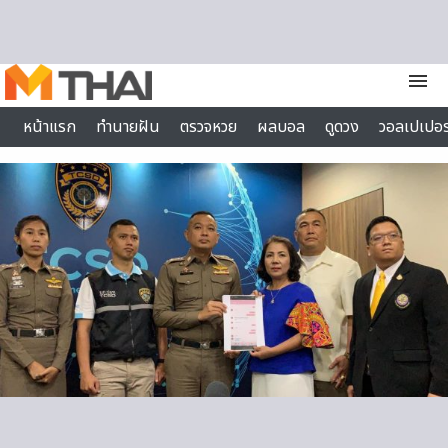
Skip to content
menu
หน้าแรก
ทำนายฝัน
ตรวจหวย
ผลบอล
ดูดวง
วอลเปเปอร
ไลฟ์สไตล์