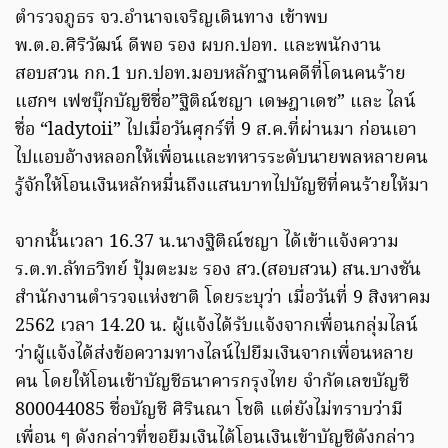
ตำรวจภูธร จว.อำนาจเจริญเดินทาง เข้าพบ
พ.ต.อ.ศิริวัฒน์ ดีพอ รอง ผบก.ปอท. และพนักงาน
สอบสวน กก.1 บก.ปอท.มอบหลักฐานคดีที่โดนคนร้าย
แฮกฯ เฟซบุ๊กบัญชีชื่อ”ฐิติณ์ชญา เดษฎาเดช” และ ไลน์
ชื่อ “ladytoii” ไปเมื่อวันศุกร์ที่ 9 ส.ค.ที่ผ่านมา ก่อนเอา
ไปแอบอ้างหลอกให้เพื่อนและทหารระดับนายพลหลายคน
รู้จักให้โอนเงินหลักหมื่นถึงแสนบาทไปบัญชีที่คนร้ายให้มา
จากนั้นเวลา 16.37 น.นางฐิติณ์ชญา ได้เข้าแจ้งความ
ร.ต.ท.ลัทธวิทย์ ปุ้มตะมะ รอง สว.(สอบสวน) สน.บางชัน
สำนักงานตำรวจแห่งชาติ โดยระบุว่า เมื่อวันที่ 9 สิงหาคม
2562 เวลา 14.20 น. ผู้แจ้งได้รับแจ้งจากเพื่อนกลุ่มไลน์
ว่าผู้แจ้งได้ส่งข้อความทางไลน์ไปยืมเงินจากเพื่อนหลาย
คน โดยให้โอนเข้าบัญชีธนาคารกรุงไทย จำกัดเลขบัญชี
800044085 ชื่อบัญชี ศิรินณา โชติ แต่ยังไม่ทราบว่ามี
เพื่อน ๆ ดังกล่าวที่ขอยืมเงินได้โอนเงินเข้าบัญชีดังกล่าว