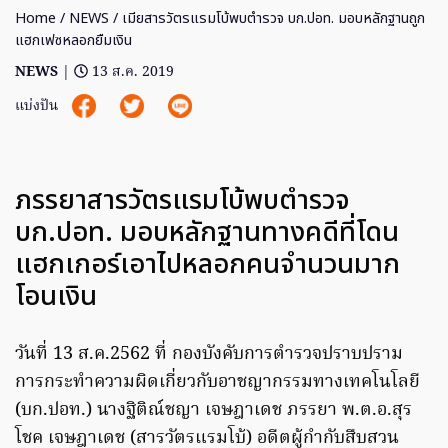
Home
/
NEWS
/ เมียสารวัตรแรมโบ้พบตำรวจ บก.ปอท. มอบหลักฐานถูก
แฮกเฟซหลอกยืมเงิน
NEWS
|
13 ส.ค. 2019
แบ่งปัน
ภรรยาสารวัตรแรมโบ้พบตำรวจ
บก.ปอท. มอบหลักฐานทางคดีที่โดน
แฮกเกอร์เอาไปหลอกคนจำนวนมาก
โอนเงิน
วันที่ 13 ส.ค.2562 ที่ กองบังคับการตำรวจปราบปราม
การกระทำความผิดเกี่ยวกับอาชญากรรมทางเทคโนโลยี
(บก.ปอท.) นางฐิติณ์ชญา เจษฎาเดช ภรรยา พ.ต.อ.สุร
โชค เจษฎาเดช (สารวัตรแรมโบ้) อดีตผู้กำกับสืบสวน