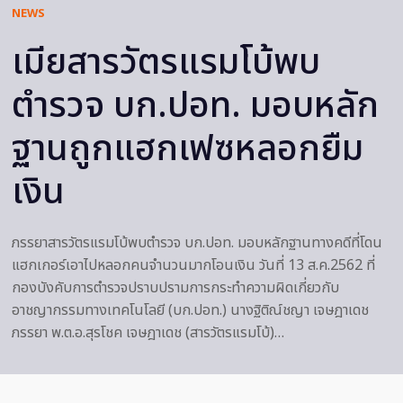
NEWS
เมียสารวัตรแรมโบ้พบ
ตำรวจ บก.ปอท. มอบหลัก
ฐานถูกแฮกเฟซหลอกยืม
เงิน
ภรรยาสารวัตรแรมโบ้พบตำรวจ บก.ปอท. มอบหลักฐานทางคดีที่โดน
แฮกเกอร์เอาไปหลอกคนจำนวนมากโอนเงิน วันที่ 13 ส.ค.2562 ที่
กองบังคับการตำรวจปราบปรามการกระทำความผิดเกี่ยวกับ
อาชญากรรมทางเทคโนโลยี (บก.ปอท.) นางฐิติณ์ชญา เจษฎาเดช
ภรรยา พ.ต.อ.สุรโชค เจษฎาเดช (สารวัตรแรมโบ้)…