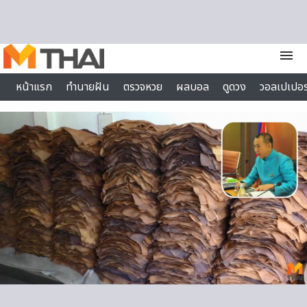
Skip to content
menu
หน้าแรก
ทำนายฝัน
ตรวจหวย
ผลบอล
ดูดวง
วอลเปเปอร
ไลฟ์สไตล์