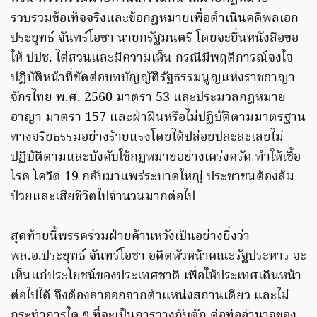
รวบรวมข้อเท็จจริงและข้อกฎหมายเพื่อดำเนินคดีพลเอก
ประยุทธ์ จันทร์โอชา นายกรัฐมนตรี โดยจะยื่นหนังสือขอ
ให้ ปปช. ไต่สวนและมีความเห็น กรณีมีพฤติการณ์จงใจ
ปฏิบัติหน้าที่ขัดต่อบทบัญญัติรัฐธรรมนูญแห่งราชอาญา
จักรไทย พ.ศ. 2560 มาตรา 53 และประมวลกฎหมาย
อาญา มาตรา 157 และฝ่าฝืนหรือไม่ปฏิบัติตามมาตรฐาน
ทางจริยธรรมอย่างร้ายแรงโดยได้ปล่อยปละละเลยไม่
ปฏิบัติตามและบังคับใช้กฎหมายอย่างเคร่งครัด ทำให้เชื้อ
โรค โควิด 19 กลับมาแพร่ระบาดใหญ่ ประชาชนต้องล้ม
ป่วยและเสียชีวิตไปจำนวนมากต่อไป
สุดท้ายนี้พรรคร่วมฝ่ายค้านหวังเป็นอย่างยิ่งว่า
พล.อ.ประยุทธ์ จันทร์โอชา อดีตหัวหน้าคณะรัฐประหาร จะ
เห็นแก่ประโยชน์ของประเทศชาติ เพื่อให้ประเทศเดินหน้า
ต่อไปได้ จึงต้องลาออกจากตำแหน่งสถานเดียว และไม่
กระทำการใด ๆ ที่จะเป็นการวางกับดัก ต่อท่ออำนาจของ