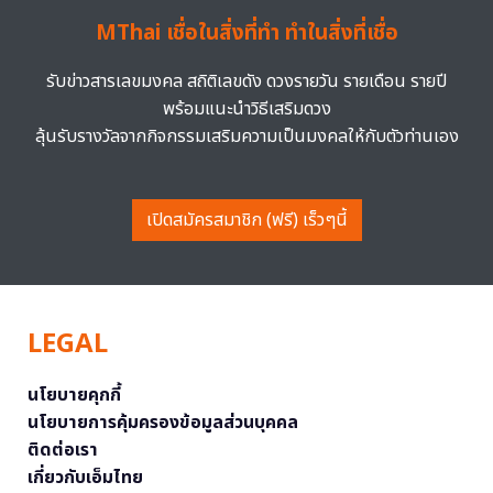
MThai เชื่อในสิ่งที่ทำ ทำในสิ่งที่เชื่อ
รับข่าวสารเลขมงคล สถิติเลขดัง ดวงรายวัน รายเดือน รายปี
พร้อมแนะนำวิธีเสริมดวง
ลุ้นรับรางวัลจากกิจกรรมเสริมความเป็นมงคลให้กับตัวท่านเอง
เปิดสมัครสมาชิก (ฟรี) เร็วๆนี้
LEGAL
นโยบายคุกกี้
นโยบายการคุ้มครองข้อมูลส่วนบุคคล
ติดต่อเรา
เกี่ยวกับเอ็มไทย