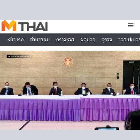
Skip to content
menu
หน้าแรก
ทำนายฝัน
ตรวจหวย
ผลบอล
ดูดวง
วอลเปเปอร
ไลฟ์สไตล์