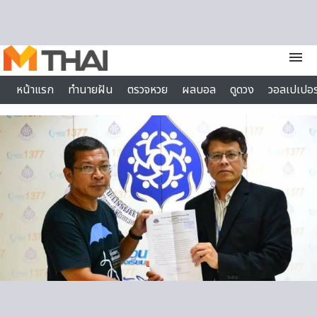
Skip to content
menu
หน้าแรก
ทำนายฝัน
ตรวจหวย
ผลบอล
ดูดวง
วอลเปเปอร
ไลฟ์สไตล์