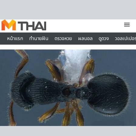
Skip to content
menu
หน้าแรก
ทำนายฝัน
ตรวจหวย
ผลบอล
ดูดวง
วอลเปเปอร
ไลฟ์สไตล์