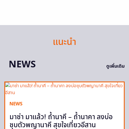
แนะนำ
NEWS
ดูเพิ่มเติม
NEWS
มาช่า มาแล้ว! ถ้ำนาคี – ถ้ำนาคา ลงบ่อ
ชุบตัวพญานาคี สุขใจเที่ยวอีสาน