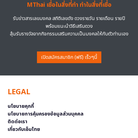
MThai เชื่อในสิ่งที่ทำ ทำในสิ่งที่เชื่อ
รับข่าวสารเลขมงคล สถิติเลขดัง ดวงรายวัน รายเดือน รายปี
พร้อมแนะนำวิธีเสริมดวง
ลุ้นรับรางวัลจากกิจกรรมเสริมความเป็นมงคลให้กับตัวท่านเอง
เปิดสมัครสมาชิก (ฟรี) เร็วๆนี้
LEGAL
นโยบายคุกกี้
นโยบายการคุ้มครองข้อมูลส่วนบุคคล
ติดต่อเรา
เกี่ยวกับเอ็มไทย