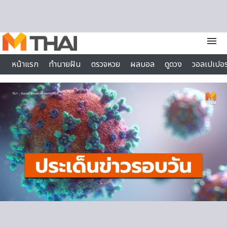
Skip to content
menu
หน้าแรก
ทำนายฝัน
ตรวจหวย
ผลบอล
ดูดวง
วอลเปเปอร
ไลฟ์สไตล์