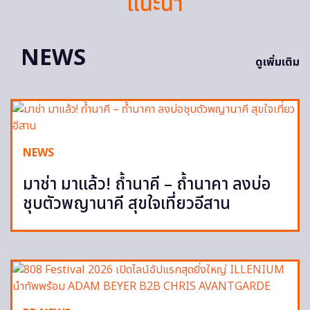
แนะนำ
NEWS
ดูเพิ่มเติม
NEWS
มาช่า มาแล้ว! ถ้ำนาคี – ถ้ำนาคา ลงบ่อ
ชุบตัวพญานาคี สุขใจเที่ยวอีสาน