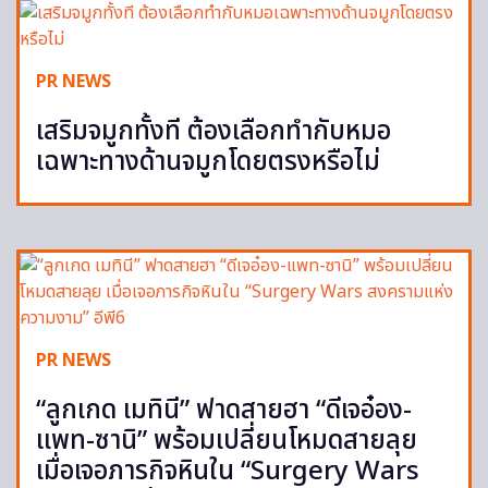
PR NEWS
เสริมจมูกทั้งที ต้องเลือกทำกับหมอ
เฉพาะทางด้านจมูกโดยตรงหรือไม่
PR NEWS
“ลูกเกด เมทินี” ฟาดสายฮา “ดีเจอ๋อง-
แพท-ซานิ” พร้อมเปลี่ยนโหมดสายลุย
เมื่อเจอภารกิจหินใน “Surgery Wars