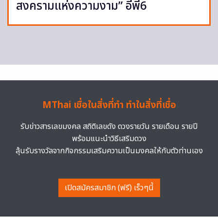
สงครามแห่งความงาม” อีพี6
MThai เชื่อในสิ่งที่ทำ ทำในสิ่งที่เชื่อ
รับข่าวสารเลขมงคล สถิติเลขดัง ดวงรายวัน รายเดือน รายปี
พร้อมแนะนำวิธีเสริมดวง
ลุ้นรับรางวัลจากกิจกรรมเสริมความเป็นมงคลให้กับตัวท่านเอง
เปิดสมัครสมาชิก (ฟรี) เร็วๆนี้