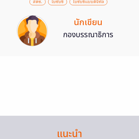
สตช.
ใบขับขี่
ใบขับขี่แบบดิจิทัล
นักเขียน
กองบรรณาธิการ
แนะนำ