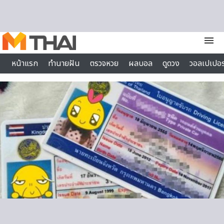
Skip to content
menu
หน้าแรก
ทำนายฝัน
ตรวจหวย
ผลบอล
ดูดวง
วอลเปเปอร
ไลฟ์สไตล์