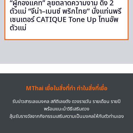
“ผู้กองแคท” ลุยตลาดความงาม ดึง 2
ตัวแม่ “จีน่า–เบนซ์ พริกไทย” นั่งแท่นพรี
เซนเตอร์ CATIQUE Tone Up โทนอัพ
ตัวแม่
MThai เชื่อในสิ่งที่ทำ ทำในสิ่งที่เชื่อ
รับข่าวสารเลขมงคล สถิติเลขดัง ดวงรายวัน รายเดือน รายปี
พร้อมแนะนำวิธีเสริมดวง
ลุ้นรับรางวัลจากกิจกรรมเสริมความเป็นมงคลให้กับตัวท่านเอง