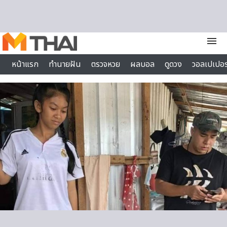
Skip to content
menu
หน้าแรก
ทำนายฝัน
ตรวจหวย
ผลบอล
ดูดวง
วอลเปเปอร
ไลฟ์สไตล์