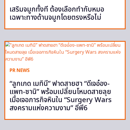
เสริมจมูกทั้งที ต้องเลือกทำกับหมอ
เฉพาะทางด้านจมูกโดยตรงหรือไม่
PR NEWS
“ลูกเกด เมทินี” ฟาดสายฮา “ดีเจอ๋อง-
แพท-ซานิ” พร้อมเปลี่ยนโหมดสายลุย
เมื่อเจอภารกิจหินใน “Surgery Wars
สงครามแห่งความงาม” อีพี6