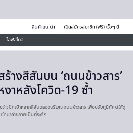
สินค้าแนะนำ
เปิดสมัครสมาชิก (ฟรี) เร็วๆ นี้
ไลฟ์สไตล์
! สร้างสีสันบน ‘ถนนข้าวสาร’
หงาหลังโควิด-19 ซ้ำ
้วยว่าวปักเป้าหลากสีสันตลอดบริเวณถนนข้าวสาร เพื่อปรับภูมิทัศน์ให้ดู
เข้ามาถ่ายภาพเป็นที่ระลึก