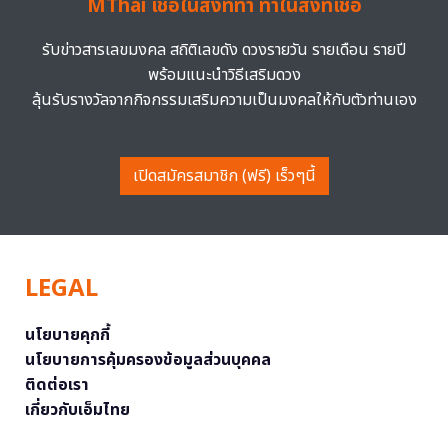
MThai เชื่อในสิ่งที่ทำ ทำในสิ่งที่เชื่อ
รับข่าวสารเลขมงคล สถิติเลขดัง ดวงรายวัน รายเดือน รายปี
พร้อมแนะนำวิธีเสริมดวง
ลุ้นรับรางวัลจากกิจกรรมเสริมความเป็นมงคลให้กับตัวท่านเอง
เปิดสมัครสมาชิก (ฟรี) เร็วๆนี้
LEGAL
นโยบายคุกกี้
นโยบายการคุ้มครองข้อมูลส่วนบุคคล
ติดต่อเรา
เกี่ยวกับเอ็มไทย