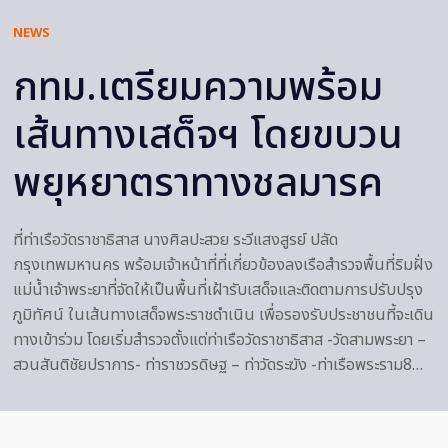
NEWS
กทม.เตรียมความพร้อม
เส้นทางเสด็จฯ โดยขบวน
พยุหยาตราทางชลมารค
ที่ท่าเรือวัดราชาธิสาส นางศิลปะสวย ระวีแสงสูรย์ ปลัด
กรุงเทพมหานคร พร้อมเจ้าหน้าที่ที่เกี่ยวข้องลงเรือสำรวจพื้นที่ริมฝั่ง
แม่น้ำเจ้าพระยาที่จัดให้เป็นพื้นที่เฝ้ารับเสด็จและติดตามการปรับปรุง
ภูมิทัศน์ ในเส้นทางเสด็จพระราชดำเนิน เพื่อรองรับประชาชนที้จะเดิน
ทางเข้าร่วม โดยเริ่มสำรวจตั้งแต่ท่าเรือวัดราชาธิสาส -วัดสามพระยา –
สวนสันติชัยปราการ- ท่าราชวรดิษฐ – ท่าวัดระฆัง -ท่าเรือพระราม8…