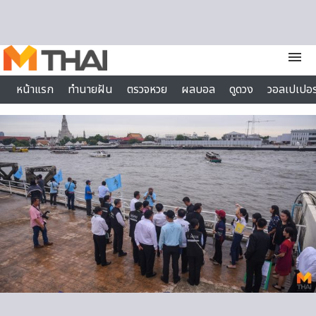
Skip to content
menu
หน้าแรก
ทำนายฝัน
ตรวจหวย
ผลบอล
ดูดวง
วอลเปเปอร
ไลฟ์สไตล์