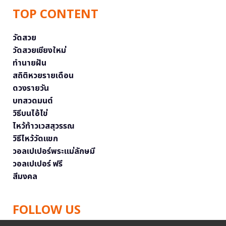
TOP CONTENT
วัดสวย
วัดสวยเชียงใหม่
ทำนายฝัน
สถิติหวยรายเดือน
ดวงรายวัน
บทสวดมนต์
วิธีบนไอ้ไข่
ไหว้ท้าวเวสสุวรรณ
วิธีไหว้วัดแขก
วอลเปเปอร์พระแม่ลักษมี
วอลเปเปอร์ ฟรี
สีมงคล
FOLLOW US