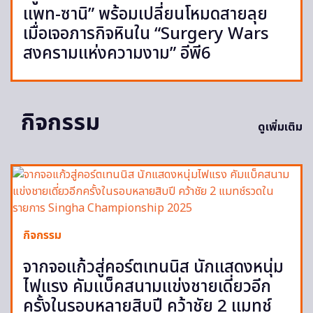
แพท-ซานิ” พร้อมเปลี่ยนโหมดสายลุย
เมื่อเจอภารกิจหินใน “Surgery Wars
สงครามแห่งความงาม” อีพี6
กิจกรรม
ดูเพิ่มเติม
กิจกรรม
จากจอแก้วสู่คอร์ตเทนนิส นักแสดงหนุ่ม
ไฟแรง คัมแบ็คสนามแข่งชายเดี่ยวอีก
ครั้งในรอบหลายสิบปี คว้าชัย 2 แมทช์