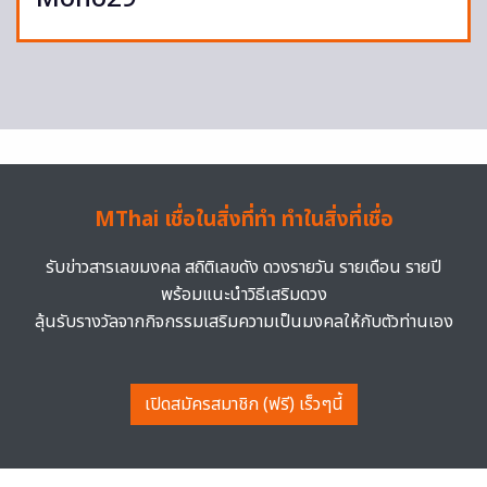
MThai เชื่อในสิ่งที่ทำ ทำในสิ่งที่เชื่อ
รับข่าวสารเลขมงคล สถิติเลขดัง ดวงรายวัน รายเดือน รายปี
พร้อมแนะนำวิธีเสริมดวง
ลุ้นรับรางวัลจากกิจกรรมเสริมความเป็นมงคลให้กับตัวท่านเอง
เปิดสมัครสมาชิก (ฟรี) เร็วๆนี้