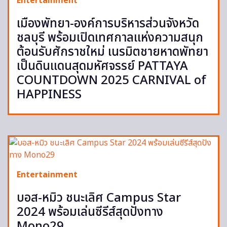
Entertainment
เมืองพัทยา-องค์การบริหารส่วนจังหวัด
ชลบุรี พร้อมเปิดเทศกาลแห่งความสนุก
ต้อนรับศักราชใหม่ เนรมิตชายหาดพัทยา
เป็นดินแดนสุดมหัศจรรย์ PATTAYA
COUNTDOWN 2025 CARNIVAL of
HAPPINESS
Entertainment
บอส-หมิว ชนะเลิศ Campus Star
2024 พร้อมเล่นซีรีส์สุดปังทาง
Mono29