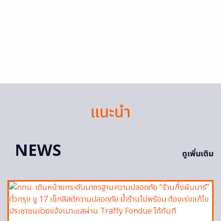
แนะนำ
NEWS
ดูเพิ่มเติม