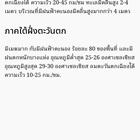
ตกเฉียงใต้ ความเร็ว 20-45 กม/ชม ทะเลมีคลื่นสูง 2-4
เมตร บริเวณที่มีฝนฟ้าคะนองมีคลื่นสูงมากกว่า 4 เมตร
ภาคใต้ฝั่งตะวันตก
มีเมฆมาก กับมีฝนฟ้าคะนอง ร้อยละ 80 ของพื้นที่ และมี
ฝนตกหนักบางแห่ง อุณหภูมิต่ำสุด 25-26 องศาเซลเซียส
อุณหภูมิสูงสุด 29-30 องศาเซลเซียส ลมตะวันตกเฉียงใต้
ความเร็ว 10-25 กม./ชม.