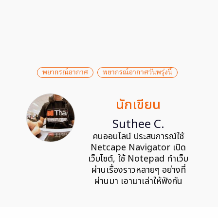
พยากรณ์อากาศ
พยากรณ์อากาศวันพรุ่งนี้
นักเขียน
Suthee C.
คนออนไลน์ ประสบการณ์ใช้
Netcape Navigator เปิด
เว็บไซต์, ใช้ Notepad ทำเว็บ
ผ่านเรื่องราวหลายๆ อย่างที่
ผ่านมา เอามาเล่าให้ฟังกัน