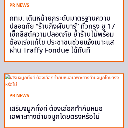
PR NEWS
กทม. เดินหน้ายกระดับมาตรฐานความ
ปลอดภัย “ร้านกึ่งผับบาร์” ทั่วกรุง ชู 17
เช็กลิสต์ความปลอดภัย ย้ำร้านไม่พร้อม
ต้องเร่งแก้ไข ประชาชนช่วยแจ้งเบาะแส
ผ่าน Traffy Fondue ได้ทันที
PR NEWS
เสริมจมูกทั้งที ต้องเลือกทำกับหมอ
เฉพาะทางด้านจมูกโดยตรงหรือไม่