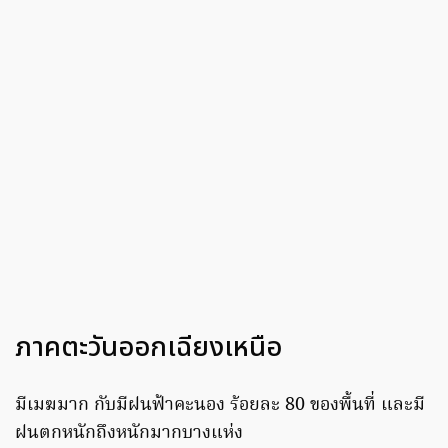
ภาคตะวันออกเฉียงเหนือ
มีเมฆมาก กับมีฝนฟ้าคะนอง ร้อยละ 80 ของพื้นที่ และมี
ฝนตกหนักถึงหนักมากบางแห่ง