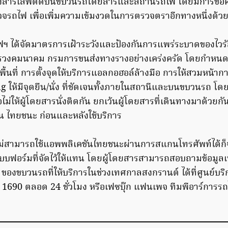
งสารเสพติดบนขบวนรถโดยสารและสถานีรถไฟ โดยมีการขอคว
จรถไฟ เพื่อเพิ่มความเข้มงวดในการตรวจตราอีกทางหนึ่งด้ว
ฟฯ ได้จัดมาตรการเฝ้าระวังและป้องกันการแพร่ระบาดของไวร
งคมนาคม กรมการขนส่งทางรางอย่างเคร่งครัด โดยกำหนดจุด
ื้นที่ การตั้งจุดให้บริการแอลกอฮอล์ล้างมือ การให้สวมหน้าก
 ให้มีจุดยืน/นั่ง ที่ชัดเจนทั้งภายในสถานีและบนขบวนรถ โดยให้
ื่อไม่ให้ผู้โดยสารนั่งติดกัน ยกเว้นผู้โดยสารที่เดินทางมาด้วยกั
 ไทยชนะ ก่อนและหลังใช้บริการ
ไม่สามารถใช้แอพพลิเคชันไทยชนะผ่านการสแกนโทรศัพท์ได้ก็
ฟอร์มที่จัดไว้ให้แทน โดยผู้โดยสารสามารถสอบถามข้อมูลเพิ
องขบวนรถที่ให้บริการในช่วงเทศกาลสงกรานต์ ได้ที่ศูนย์บริก
1690 ตลอด 24 ชั่วโมง หรือเฟซบุ๊ก แฟนเพจ ทีมพีอาร์การร