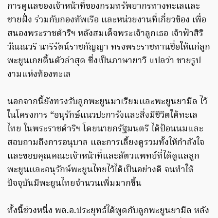
การดูแลของเจ้าหน้าที่ของกรมทรัพยากรทางทะเลและ
ชายฝั่ง ร่วมกับกองทัพเรือ และหน่วยงานที่เกี่ยวข้อง เพื่อ
สนองพระราชดำริฯ หลังสมเด็จพระเจ้าลูกเธอ เจ้าฟ้าสิริ
วัณณวรี นารีรัตน์ราชกัญญา ทรงพระราชทานชื่อให้แก่ลูก
พะยูนเกยตื้นตัวล่าสุด ซึ่งเป็นภาษายาวี แปลว่า ชายรูป
งามแห่งท้องทะเล
นอกจากนี้ยังทรงรับลูกพะยูนมาเรียมและพะยูนยามีล ไว้
ในโครงการ “อนุรักษ์แนวปะการังและสิ่งมีชีวิตใต้ทะเล
ไทย ในพระราชดำริฯ โดยนายกรัฐมนตรี ได้ป้อนนมและ
สอบถามถึงการอนุบาล และการเลี้ยงดูรวมทั้งให้กำลังใจ
และขอบคุณคณะเจ้าหน้าที่และสัตวแพทย์ที่ได้ดูแลลูก
พะยูนและอนุรักษ์พะยูนไทยไว้ได้เป็นอย่างดี จนทำให้
ปัจจุบันมีพะยูนไทยจำนวนเพิ่มมากขึ้น
ทั้งนี้ช่วงหนึ่ง พล.อ.ประยุทธ์ได้พูดกับลูกพะยูนยามีล หลัง