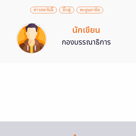
ข่าวสดวันนี้
บิ๊กตู่
พะยูนยามีล
นักเขียน
กองบรรณาธิการ