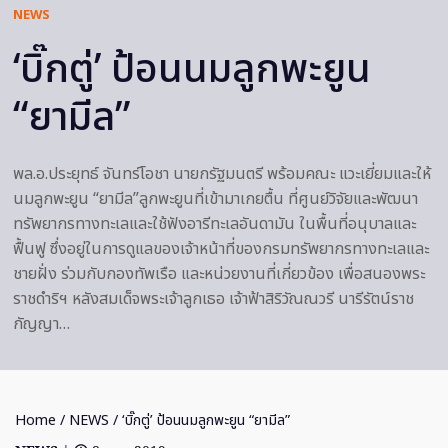
NEWS
‘บิ๊กตู่’ ป้อนนมลูกพะยูน
“ยามีล”
พล.อ.ประยุทธ์ จันทร์โอชา นายกรัฐมนตรี พร้อมคณะ แวะเยี่ยมและให้
นมลูกพะยูน “ยามีล”ลูกพะยูนที่เข้ามาเกยตื้น ที่ศูนย์วิจัยและพัฒนา
ทรัพยากรทางทะเลและใช้ฟังอารีทะเลอันดามัน ในพื้นที่อนุบาลและ
ฟื้นฟู ซึ่งอยู่ในการดูแลของเจ้าหน้าที่ของกรมทรัพยากรทางทะเลและ
ชายฝั่ง ร่วมกับกองทัพเรือ และหน่วยงานที่เกี่ยวข้อง เพื่อสนองพระ
ราชดำริฯ หลังสมเด็จพระเจ้าลูกเธอ เจ้าฟ้าสิริวัณณวรี นารีรัตน์ราช
กัญญา…
Home
/
NEWS
/ ‘บิ๊กตู่’ ป้อนนมลูกพะยูน “ยามีล”