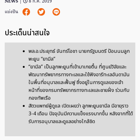
NEWS
|
8 ก.ค. 2019
แบ่งปัน
ประเด็นน่าสนใจ
พล.อ.ประยุทธ์ จันทร์โอชา นายกรัฐมนตรี ป้อนนมลูก
พะยูน “ยามีล”
“ยามีล” เป็นลูกพะยูนที่เข้ามาเกยตื้น ที่ศูนย์วิจัยและ
พัฒนาทรัพยากรทางทะเลและใช้ฟังอารีทะเลอันดามัน
ในพื้นที่อนุบาลและฟื้นฟู ซึ่งอยู่ในการดูแลของเจ้า
หน้าที่ของกรมทรัพยากรทางทะเลและชายฝั่ง ร่วมกับ
กองทัพเรือ
สัตวแพทย์ผู้ดูแล เปิดเผยว่า ลูกพะยูนยามีล มีอายุราว
3-4 เดือน ปัจจุบันมีความแข็งแรงมากขึ้น หลังจากที่ได้
รับการอนุบาลและดูแลอย่างใกล้ชิด