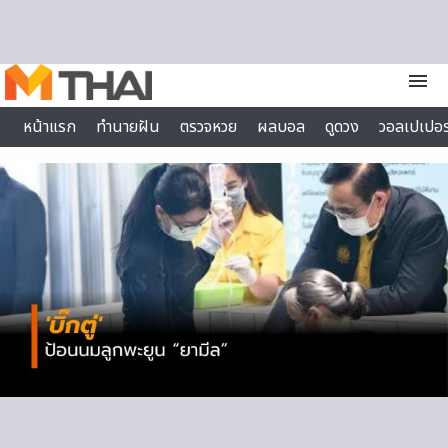
Skip to content
menu
หน้าแรก
ทำนายฝัน
ตรวจหวย
ผลบอล
ดูดวง
วอลเปเปอร
ไลฟ์สไตล์