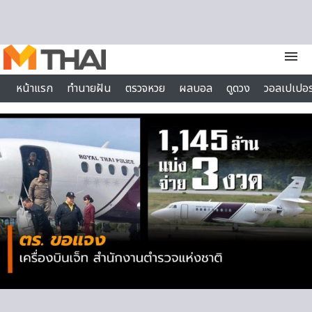
Skip to content
menu
หน้าแรก
ทำนายฝัน
ตรวจหวย
ผลบอล
ดูดวง
วอลเปเปอร
ไลฟ์สไตล์