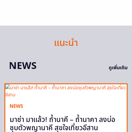
แนะนำ
NEWS
ดูเพิ่มเติม
NEWS
มาช่า มาแล้ว! ถ้ำนาคี – ถ้ำนาคา ลงบ่อ
ชุบตัวพญานาคี สุขใจเที่ยวอีสาน