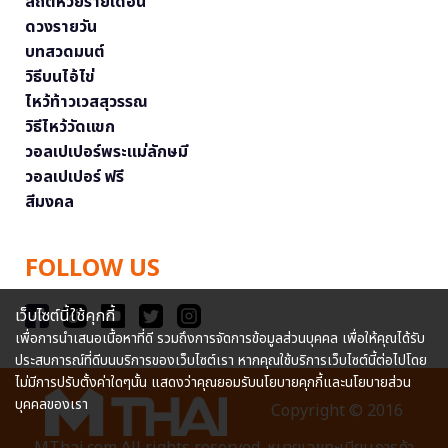
สถิติหวยรายเดือน
ดวงรายวัน
บทสวดมนต์
วิธีบนไอ้ไข่
ไหว้ท้าวเวสสุวรรณ
วิธีไหว้วัดแขก
วอลเปเปอร์พระแม่ลักษมี
วอลเปเปอร์ ฟรี
สีมงคล
FOLLOW US
เว็บไซต์นี้ใช้คุกกี้
เพื่อการนำเสนอเนื้อหาที่ดี รวมถึงการจัดการข้อมูลส่วนบุคคล เพื่อให้คุณได้รับ
ประสบการณ์ที่ดีบนบริการของเว็บไซต์เรา หากคุณใช้บริการเว็บไซต์นี้ต่อไปโดย
ไม่มีการปรับตั้งค่าใดๆนั้น แสดงว่าคุณยอมรับนโยบายคุกกี้และนโยบายส่วน
บุคคลของเรา
Copyright © 2016
MThai.com All rights reserved. หมายเลขทะเบียนการค้า