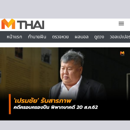
Skip to content
menu
หน้าแรก
ทำนายฝัน
ตรวจหวย
ผลบอล
ดูดวง
วอลเปเปอร
ไลฟ์สไตล์