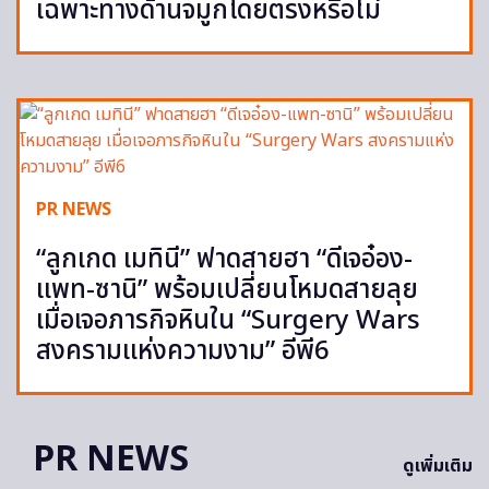
เฉพาะทางด้านจมูกโดยตรงหรือไม่
PR NEWS
“ลูกเกด เมทินี” ฟาดสายฮา “ดีเจอ๋อง-
แพท-ซานิ” พร้อมเปลี่ยนโหมดสายลุย
เมื่อเจอภารกิจหินใน “Surgery Wars
สงครามแห่งความงาม” อีพี6
PR NEWS
ดูเพิ่มเติม