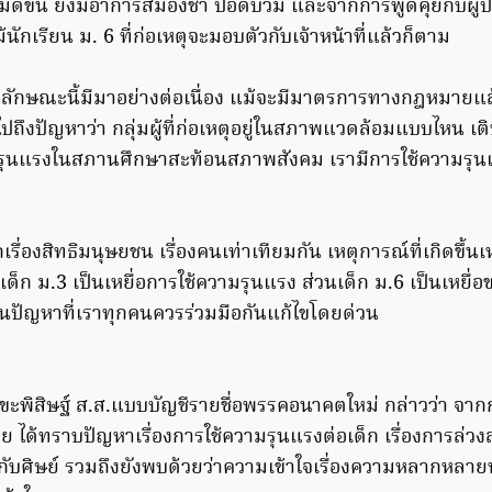
ไม่ดีขึ้น ยังมีอาการสมองช้ำ ปอดบวม และจากการพูดคุยกับผู้
้นักเรียน ม. 6 ที่ก่อเหตุจะมอบตัวกับเจ้าหน้าที่แล้วก็ตาม
ลักษณะนี้มีมาอย่างต่อเนื่อง แม้จะมีมาตรการทางกฎหมายแล้วย
ถึงปัญหาว่า กลุ่มผู้ที่ก่อเหตุอยู่ในสภาพแวดล้อมแบบไหน เต
รุนแรงในสภานศึกษาสะท้อนสภาพสังคม เรามีการใช้ความรุ
เรื่องสิทธิมนุษยชน เรื่องคนเท่าเทียมกัน เหตุการณ์ที่เกิดขึ้น
อ เด็ก ม.3 เป็นเหยื่อการใช้ความรุนแรง ส่วนเด็ก ม.6 เป็นเหยื่
เป็นปัญหาที่เราทุกคนควรร่วมมือกันแก้ไขโดยด่วน
สุขะพิสิษฐ์ ส.ส.แบบบัญชีรายชื่อพรรคอนาคตใหม่ กล่าวว่า จา
.เลย ได้ทราบปัญหาเรื่องการใช้ความรุนแรงต่อเด็ก เรื่องการล่วง
ง ครูกับศิษย์ รวมถึงยังพบด้วยว่าความเข้าใจเรื่องความหลากหล