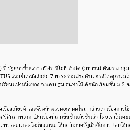
62 ) ที่ รัฐสภาชั่วคราว บริษัท ทีโอที จำกัด (มหาชน) ตัวแทนก
TUS ร่วมยื่นหนังสือต่อ 7 พรรคร่วมฝ่ายค้าน กรณีเหตุการณ์
เรียนแห่งหนึ่งของ จ.นครปฐม จนทำให้เด็กนักเรียนชั้น ม.3 ข
ุ่งเรืองเกียรติ รองหัวหน้าพรรคอนาคตใหม่ กล่าวว่า เรื่องการ
สดิภาพเด็ก เป็นเรื่องที่เกิดขึ้นซ้ำแล้วซ้ำเล่า โดยเราไม่เคย
ั้น พรรคอนาคตใหม่ขอเสนอ ใช้กลไกภาครัฐเข้าจัดการ โดยใช้กลไ