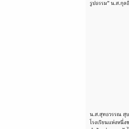
รูปธรรม” น.ส.กุลธ
น.ส.สุทธวรรณ สุ
โรงเรียนแห่งหนึ่ง