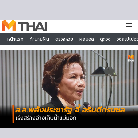
Skip to content
menu
หน้าแรก
ทำนายฝัน
ตรวจหวย
ผลบอล
ดูดวง
วอลเปเปอร
ไลฟ์สไตล์