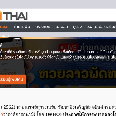
คม 2562) นายแพทย์สุวรรณชัย วัฒนายิ่งเจริญชัย อธิบดีกรมคว
าว
ว่าองค์การอนามัยโลก
(WHO) ประกาศให้การระบาดของโรคต