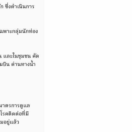
ก ซึ่งดำเนินการ
เฉพาะกลุ่มนักท่อง
น และในชุมชน คัด
ามบิน ด่านทางน้ำ
3.มาตรการดูแล
รคติดต่อที่มี
มอยู่แล้ว