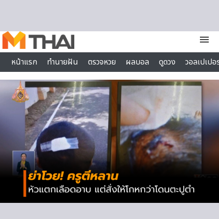
Skip to content
menu
หน้าแรก
ทำนายฝัน
ตรวจหวย
ผลบอล
ดูดวง
วอลเปเปอร
ไลฟ์สไตล์