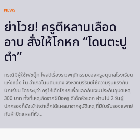
NEWS
ย่าโวย! ครูตีหลานเลือด
อาบ สั่งให้โกหก “โดนตะปู
ตำ”
กรณีมีผู้ใช้เฟซบุ๊ก โพสต์เรื่องราวพฤติกรรมของครูอนุบาลโรงเรียน
แห่งหนึ่ง ใน อำเภอโนนดินแดง จังหวัดบุรีรัมย์ใช้ความรุนแรงกับ
นักเรียน โดยระบุว่า ครูให้เด็กโกหกเพื่อแลกกับเงินประกันอุบัติเหตุ
300 บาท ทั้งที่เหตุเกิดจากฝีมือครู ตีเด็กหัวแตก ผ่านไป 2 วันผู้
ปกครองก็ยังเข้าใจว่าเด็กได้แผลมาจากอุบัติเหตุ ที่มีใบรับรองแพทย์
กับผ้าปิดแผลที่หัว…