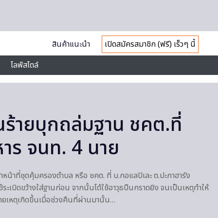
สินค้าแนะนำ
เปิดสมัครสมาชิก (ฟรี) เร็วๆ นี้
ไลฟ์สไตล์
นร้ายบุกถล่มฐาน ชคต.ที่
งหาร จนท. 4 นาย
าหน้าที่ชุดคุ้มครองตำบล หรือ ชคต. ที่ บ.กอแลปิเละ ต.ปะกาฮารัง
ช้ระเบิดขว้างใส่ฐานก่อน จากนั้นได้ใช้อาวุธปืนกราดยิง จนเป็นเหตุทำให้
ดยเหตุเกิดขึ้นเมื่อช่วงคืนที่ผ่านมานั้น…