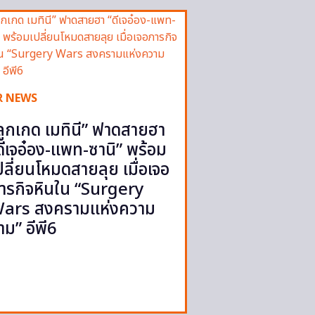
R NEWS
ลูกเกด เมทินี” ฟาดสายฮา
ดีเจอ๋อง-แพท-ซานิ” พร้อม
ปลี่ยนโหมดสายลุย เมื่อเจอ
ารกิจหินใน “Surgery
ars สงครามแห่งความ
าม” อีพี6