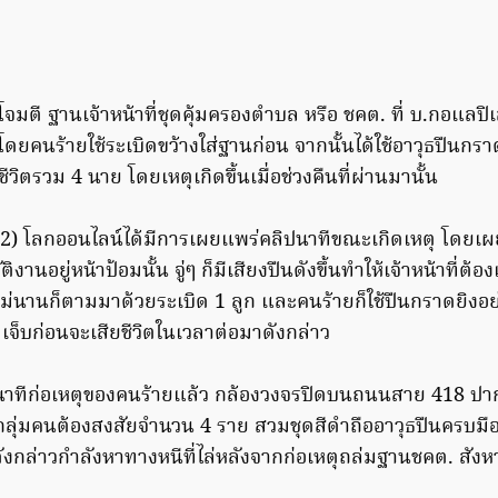
จมตี ฐานเจ้าหน้าที่ชุดคุ้มครองตำบล หรือ ชคต. ที่ บ.กอแลปิ
 โดยคนร้ายใช้ระเบิดขว้างใส่ฐานก่อน จากนั้นได้ใช้อาวุธปืนกรา
ยชีวิตรวม 4 นาย โดยเหตุเกิดขึ้นเมื่อช่วงคืนที่ผ่านมานั้น
562) โลกออนไลน์ได้มีการเผยแพร่คลิปนาทีขณะเกิดเหตุ โดยเผย
บัติงานอยู่หน้าป้อมนั้น จู่ๆ ก็มีเสียงปืนดังขึ้นทำให้เจ้าหน้าที่ต้
นไม่นานก็ตามมาด้วยระเบิด 1 ลูก และคนร้ายก็ใช้ปืนกราดยิงอ
าดเจ็บก่อนจะเสียชีวิตในเวลาต่อมาดังกล่าว
ิปนาทีก่อเหตุของคนร้ายแล้ว กล้องวงจรปิดบนถนนสาย 418 
็นกลุ่มคนต้องสงสัยจำนวน 4 ราย สวมชุดสีดำถืออาวุธปืนครบมือ
ดังกล่าวกำลังหาทางหนีที่ไล่หลังจากก่อเหตุถล่มฐานชคต. สังหาร