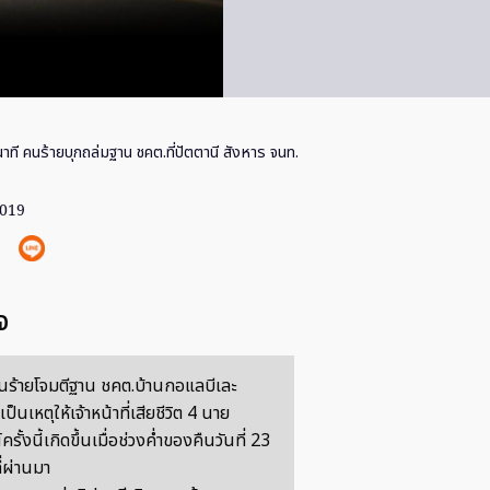
าที คนร้ายบุกถล่มฐาน ชคต.ที่ปัตตานี สังหาร จนท.
2019
จ
คนร้ายโจมตีฐาน ชคต.บ้านกอแลบีเละ
เป็นเหตุให้เจ้าหน้าที่เสียชีวิต 4 นาย
รั้งนี้เกิดขึ้นเมื่อช่วงค่ำของคืนวันที่ 23
ี่ผ่านมา