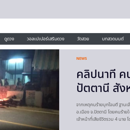
ดูดวง
วอลเปเปอร์เสริมดวง
วัดสวย
บทสวดมนต์
NEWS
คลิปนาที ค
ปัตตานี สั
จากเหตุคนร้ายบุกโจมตี ฐานเจ้
อ.เมือง จ.ปัตตานี โดยคนร้ายใ
เจ้าหน้าที่เสียชีวิตรวม 4 นาย โ