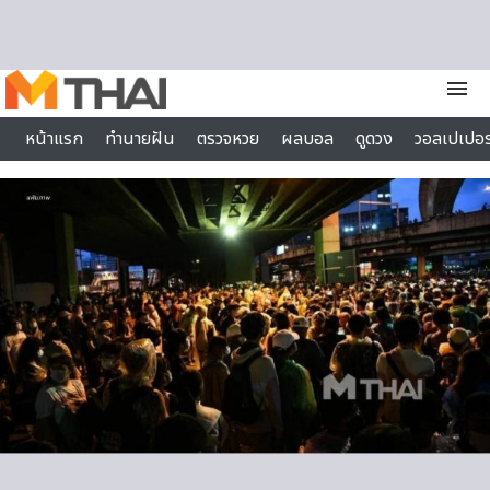
Skip to content
menu
หน้าแรก
ทำนายฝัน
ตรวจหวย
ผลบอล
ดูดวง
วอลเปเปอร
ไลฟ์สไตล์