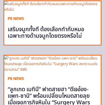
PR NEWS
เสริมจมูกทั้งที ต้องเลือกทำกับหมอ
เฉพาะทางด้านจมูกโดยตรงหรือไม่
PR NEWS
“ลูกเกด เมทินี” ฟาดสายฮา “ดีเจอ๋อง-
แพท-ซานิ” พร้อมเปลี่ยนโหมดสายลุย
เมื่อเจอภารกิจหินใน “Surgery Wars