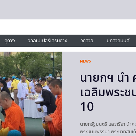
ดูดวง
วอลเปเปอร์เสริมดวง
วัดสวย
บทสวดมนต์
NEWS
นายกฯ นำ 
เฉลิมพระช
10
นายกรัฐมนตรี และภริยา นำค
พระชนมพรรษา พระบาทสมเด็จพระ