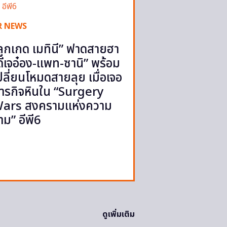
R NEWS
ลูกเกด เมทินี” ฟาดสายฮา
ดีเจอ๋อง-แพท-ซานิ” พร้อม
ปลี่ยนโหมดสายลุย เมื่อเจอ
ารกิจหินใน “Surgery
ars สงครามแห่งความ
าม” อีพี6
ดูเพิ่มเติม