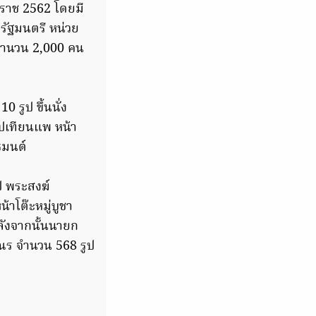
ราช 2562 โดยมี
ัฐมนตรี หน่วย
จำนวน 2,000 คน
รูป ขึ้นนั่ง
ูปเทียนแพ หน้า
ธมนต์
ป พระสงฆ์
าโต๊ะหมู่บูชา
ังจากนั้นนายก
ณร จำนวน 568 รูป