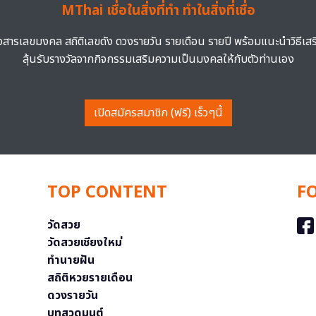
MThai เชื่อในสิ่งที่ทำ ทำในสิ่งที่เชื่อ
าวสารเลขมงคล สถิติเลขดัง ดวงรายวัน รายเดือน รายปี พร้อมแนะนำวิธีเส
ลุ้นรับรางวัลจากกิจกรรมเสริมความเป็นมงคลให้กับตัวท่านเอง
เปิดสมัครสมาชิก (ฟรี) เร็วๆนี้
TOP CONTENT
F
วัดสวย
วัดสวยเชียงใหม่
ทำนายฝัน
สถิติหวยรายเดือน
ดวงรายวัน
บทสวดมนต์