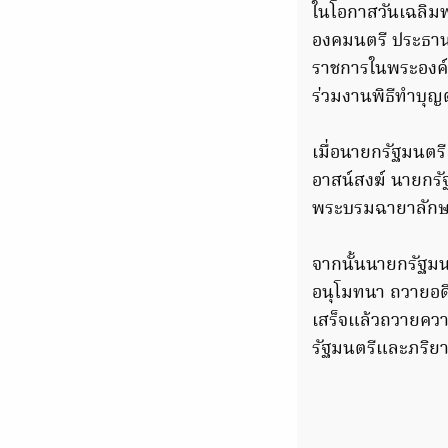
ในโอกาสวันเฉลิม
องคมนตรี ประธาน
ราชการในพระองค์
ร่วมงานพิธีทำบุญต
เมื่อนายกรัฐมนตร
อาสน์สงฆ์ นายกรั
พระบรมฉายาลักษณ
จากนั้นนายกรัฐม
อนุโมทนา ถวายอดิ
เสร็จแล้วถวายคว
รัฐมนตรีและภริย