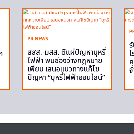
P
PR NEWS
ร
สสส.-มสส. ตีแผ่ปัญหาบุหรี่
ูก
โ
ไฟฟ้า พบช่องว่างกฎหมาย
ค
เพียบ เสนอแนวทางแก้ไข
จ
ปัญหา “บุหรี่ไฟฟ้าออนไลน์”