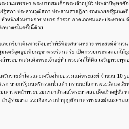
พระชนมพรรษา พระบาทสมเด็จพระเจ้าอยู่หัว ประจำปีพุทธศัก
รัฐสภา ประธานวุฒิสภา ประธานศาลฎีกา รองนายกรัฐมนตรี ร
 หัวหน้าส่วนราชการ ทหาร ตำรวจ ภาคเอกชนและประชาชน 
ักบาตรในครั้งนี้ด้วย
ีและภริยาเดินทางถึงปะรำพิธีท้องสนามหลวง พระสงฆ์จำนวน 10 
ฐมนตรีจุดธูปเทียนบูชาพระรัตนตรัย เปิดกรวยกระทงดอกไม้ธ
์พระบาทสมเด็จพระเจ้าอยู่หัว พระสงฆ์ให้ศีล เจริญพระพุท
นตรีถวายผ้าไตรและเครื่องไทยธรรมแด่พระสงฆ์ จำนวน 10 รู
เรก นายกรัฐมนตรีกรวดน้ำแล้ว กราบนมัสการพระรัตนตรัยหน้
ามเคารพหน้าพระบรมฉายาลักษณ์พระบาทสมเด็จเจ้าอยู่หัว หล
า นำผู้ร่วมงาน ร่วมกิจกรรมทำบุญตักบาตรพระสงฆ์และสามเ