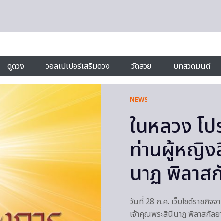
ดูดวง
วอลเปเปอร์เสริมดวง
วัดสวย
บทสวดมนต์
NEWS
ในหลวง โป
ท่านผู้หญิง
นาฏ พิลาสก
วันที่ 28 ก.ค. เว็บไซต์ราชก
เจ้าคุณพระสินีนาฏ พิลาสกัล