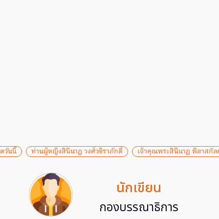
ดวันนี้
ท่านผู้หญิงสินีนาฏ วงศ์วชิราภักดิ์
เจ้าคุณพระสินีนาฏ พิลาสกัล
นักเขียน
กองบรรณาธิการ