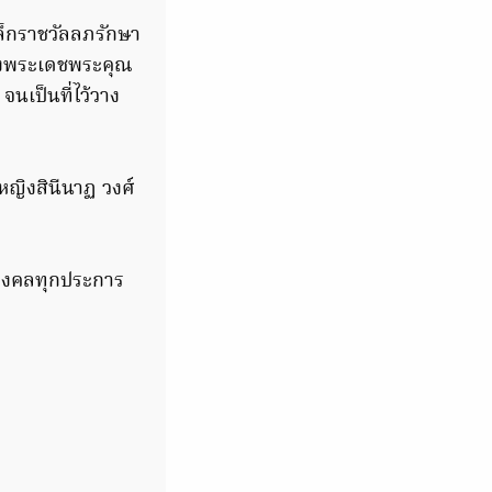
็กราชวัลลภรักษา
ลองพระเดชพระคุณ
นเป็นที่ไว้วาง
ญิงสินีนาฏ วงศ์
นมงคลทุกประการ