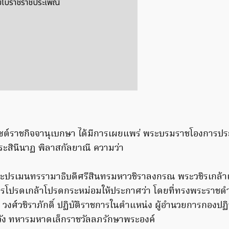
ามโบราชราชประเพณี
็บไซต์ราชกิจจานุเบกษา ได้มีการเผยแพร่ พระบรมราชโองการประ
ะสินีนาฏ พิลาสกัลยาณี ความว่า
รเมนทรรามาธิบดีศรีสินทรมหาวชิราลงกรณ พระวชิรเกล้าเจ้า
โปรดเกล้าโปรดกระหม่อมให้ประกาศว่า โดยที่ทรงพระราชดำร
ฏ วงศ์วชิราภักดิ์ ปฏิบัติราชการในตำแหน่ง ผู้อำนวยการกองปฏ
วัง ทหารมหาดเล็กราชวัลลภรักษาพระองค์