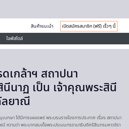
สินค้าแนะนำ
เปิดสมัครสมาชิก (ฟรี) เร็วๆ นี้
ไลฟ์สไตล์
รดเกล้าฯ สถาปนา
สินีนาฏ เป็น เจ้าคุณพระสินี
ัลยาณี
ิจจานุเบกษา ได้มีการเผยแพร่ พระบรมราชโองการประกาศ เรื่อง สถาปนา
ยาณี ความว่า พระบาทสมเด็จพระปรเมนทรรามาธิบดีศรีสินทรมหาวชิรา