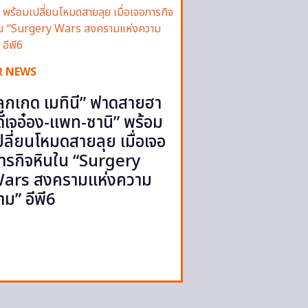
R NEWS
ลูกเกด เมทินี” ฟาดสายฮา
ดีเจอ๋อง-แพท-ซานิ” พร้อม
ปลี่ยนโหมดสายลุย เมื่อเจอ
ารกิจหินใน “Surgery
ars สงครามแห่งความ
าม” อีพี6