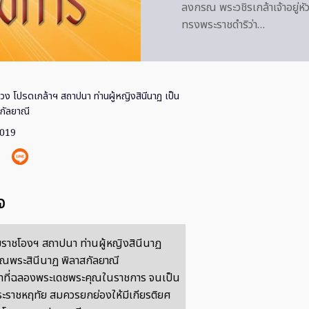
ลงกรณ พระวชิรเกล้าเจ้าอยู่ห
ทรงพระราชดำริว่า…
วง โปรดเกล้าฯ สถาปนา ท่านผู้หญิงสินีนาฏ เป็น
สกัลยาณี
2019
จ
ราชโองฯ สถาปนา ท่านผู้หญิงสินีนาฏ
คุณพระสินีนาฏ พิลาสกัลยาณี
น้าที่ฉลองพระเดชพระคุณในราชการ จนเป็น
งพระราชหฤทัย สมควรยกย่องให้มีเกียรติยศ