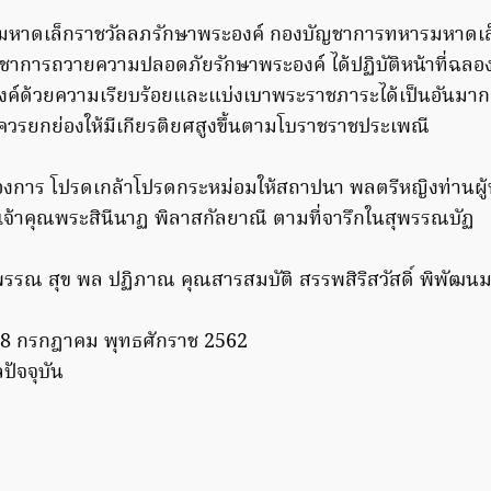
มหาดเล็กราชวัลลภรักษาพระองค์ กองบัญชาการทหารมหาดเล
ญชาการถวายความปลอดภัยรักษาพระองค์ ได้ปฏิบัติหน้าที่ฉ
์ด้วยความเรียบร้อยและแบ่งเบาพระราชภาระได้เป็นอันมาก จ
วรยกย่องให้มีเกียรติยศสูงขึ้นตามโบราชราชประเพณี
งการ โปรดเกล้าโปรดกระหม่อมให้สถาปนา พลตรีหญิงท่านผู้ห
ป็น เจ้าคุณพระสินีนาฏ พิลาสกัลยาณี ตามที่จารึกในสุพรรณบัฏ
พรรณ สุข พล ปฏิภาณ คุณสารสมบัติ สรรพสิริสวัสดิ์ พิพัฒ
 28 กรกฎาคม พุทธศักราช 2562
ลปัจจุบัน