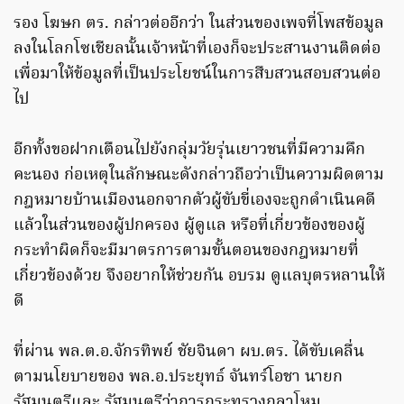
รอง โฆษก ตร. กล่าวต่ออีกว่า ในส่วนของเพจที่โพสข้อมูล
ลงในโลกโซเชียลนั้นเจ้าหน้าที่เองก็จะประสานงานติดต่อ
เพื่อมาให้ข้อมูลที่เป็นประโยชน์ในการสืบสวนสอบสวนต่อ
ไป
อีกทั้งขอฝากเตือนไปยังกลุ่มวัยรุ่นเยาวชนที่มีความคึก
คะนอง ก่อเหตุในลักษณะดังกล่าวถือว่าเป็นความผิดตาม
กฎหมายบ้านเมืองนอกจากตัวผู้ขับขี่เองจะถูกดำเนินคดี
แล้วในส่วนของผู้ปกครอง ผู้ดูแล หรือที่เกี่ยวข้องของผู้
กระทำผิดก็จะมีมาตรการตามขั้นตอนของกฎหมายที่
เกี่ยวข้องด้วย จึงอยากให้ช่วยกัน อบรม ดูแลบุตรหลานให้
ดี
ที่ผ่าน พล.ต.อ.จักรทิพย์ ชัยจินดา ผบ.ตร. ได้ขับเคลื่น
ตามนโยบายของ พล.อ.ประยุทธ์ จันทร์โอชา นายก
รัฐมนตรีและ รัฐมนตรีว่าการกระทรวงกลาโหม