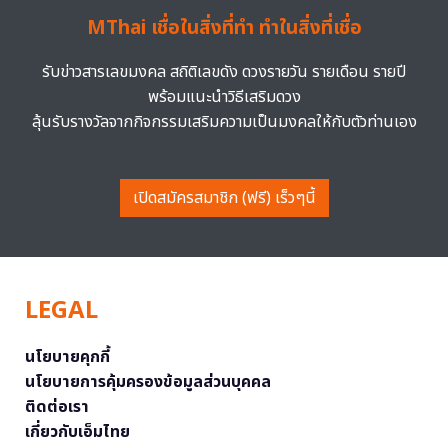
MThai เชื่อในสิ่งที่ทำ ทำในสิ่งที่เชื่อ
รับข่าวสารเลขมงคล สถิติเลขดัง ดวงรายวัน รายเดือน รายปี
พร้อมแนะนำวิธีเสริมดวง
ลุ้นรับรางวัลจากกิจกรรมเสริมความเป็นมงคลให้กับตัวท่านเอง
เปิดสมัครสมาชิก (ฟรี) เร็วๆนี้
LEGAL
นโยบายคุกกี้
นโยบายการคุ้มครองข้อมูลส่วนบุคคล
ติดต่อเรา
เกี่ยวกับเอ็มไทย