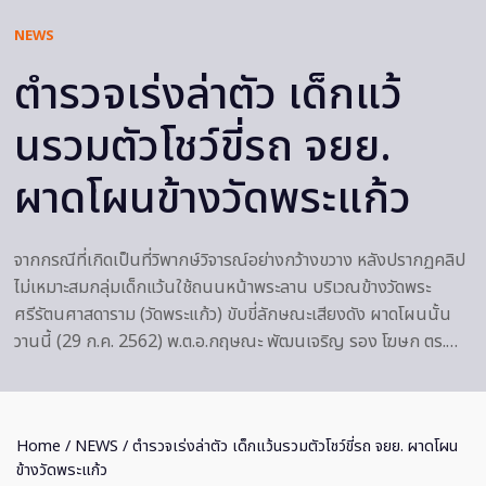
NEWS
ตำรวจเร่งล่าตัว เด็กแว้
นรวมตัวโชว์ขี่รถ จยย.
ผาดโผนข้างวัดพระแก้ว
จากกรณีที่เกิดเป็นที่วิพากษ์วิจารณ์อย่างกว้างขวาง หลังปรากฏคลิป
ไม่เหมาะสมกลุ่มเด็กแว้นใช้ถนนหน้าพระลาน บริเวณข้างวัดพระ
ศรีรัตนศาสดาราม (วัดพระแก้ว) ขับขี่ลักษณะเสียงดัง ผาดโผนนั้น
วานนี้ (29 ก.ค. 2562) พ.ต.อ.กฤษณะ พัฒนเจริญ รอง โฆษก ตร.…
Home
/
NEWS
/ ตำรวจเร่งล่าตัว เด็กแว้นรวมตัวโชว์ขี่รถ จยย. ผาดโผน
ข้างวัดพระแก้ว