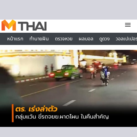
Skip to content
menu
หน้าแรก
ทำนายฝัน
ตรวจหวย
ผลบอล
ดูดวง
วอลเปเปอร
ไลฟ์สไตล์