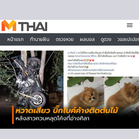
Skip to content
menu
หน้าแรก
ทำนายฝัน
ตรวจหวย
ผลบอล
ดูดวง
วอลเปเปอร
ไลฟ์สไตล์