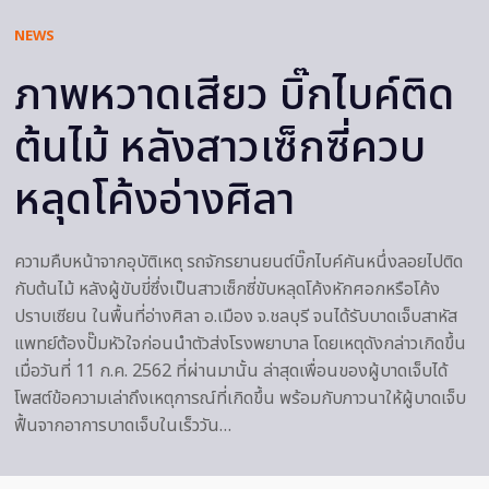
NEWS
ภาพหวาดเสียว บิ๊กไบค์ติด
ต้นไม้ หลังสาวเซ็กซี่ควบ
หลุดโค้งอ่างศิลา
ความคืบหน้าจากอุบัติเหตุ รถจักรยานยนต์บิ๊กไบค์คันหนึ่งลอยไปติด
กับต้นไม้ หลังผู้ขับขี่ซึ่งเป็นสาวเซ็กซี่ขับหลุดโค้งหักศอกหรือโค้ง
ปราบเซียน ในพื้นที่อ่างศิลา อ.เมือง จ.ชลบุรี จนได้รับบาดเจ็บสาหัส
แพทย์ต้องปั๊มหัวใจก่อนนำตัวส่งโรงพยาบาล โดยเหตุดังกล่าวเกิดขึ้น
เมื่อวันที่ 11 ก.ค. 2562 ที่ผ่านมานั้น ล่าสุดเพื่อนของผู้บาดเจ็บได้
โพสต์ข้อความเล่าถึงเหตุการณ์ที่เกิดขึ้น พร้อมกับภาวนาให้ผู้บาดเจ็บ
ฟื้นจากอาการบาดเจ็บในเร็ววัน…