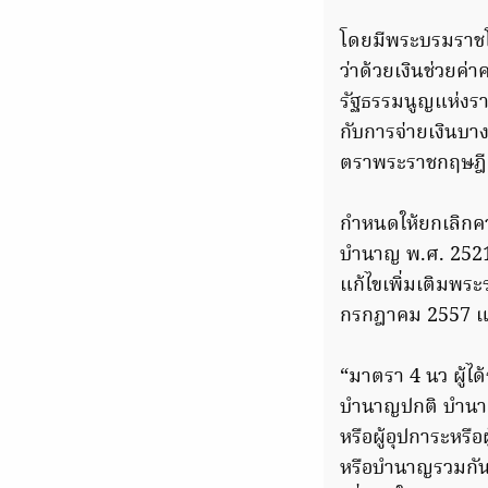
โดยมีพระบรมราชโ
ว่าด้วยเงินช่วยค
รัฐธรรมนูญแห่งร
กับการจ่ายเงินบ
ตราพระราชกฤษฎีกาข
กำหนดให้ยกเลิกคว
บำนาญ พ.ศ. 2521 
แก้ไขเพิ่มเติมพระ
กรกฎาคม 2557 แล
“มาตรา 4 นว ผู้ได้
บำนาญปกติ บำนา
หรือผู้อุปการะหรื
หรือบำนาญรวมกันทุ