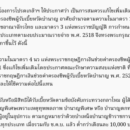
องการโปรดเกล้าฯ ให้ประกาศว่า เป็นการสมควรแก้ไขเพิ่มเ
่าครองชีพผู้รับเบี้ยหวัดบำนาญ อาศัยอำนาจตามความในมาตรา
าชอาณาจักรไทย และมาตรา 3 แห่งพระราชบัญญัติ การกำหนด
างประเภทตามงบประมาณรายจ่าย พ.ศ. 2518 จึงทรงพระกรุณา
ึ้นไว้ ดังนี้
ามในมาตรา 4 นว แห่งพระราชกฤษฎีกาเงินช่วยค่าครองชีพผู้รั
ซึ่งแก้ไขเพิ่มเติมโดยประกาศคณะรักษาความสงบแห่งชาติ ที่ 
ราชกฤษฎีกาเงินช่วยค่าครองชีพผู้รับเบี้ยหวัดบำนาญ พ.ศ. 252
ะให้ใช้ความต่อไปนี้แทน
รับหรือมีสิทธิได้รับเบี้ยหวัดตามข้อบังคับกระทรวงกลาโหม ผู้ได้ร
ญพิเศษเพราะเหตุทุพพลภาพ บำนาญพิเศษ หรือ บำนาญต
อผู้อยู่ในอุปการะ ตามกฎหมายว่าด้วยบำเหน็จบำนาญข้าราชการ ถ
กประเภท เมื่อรวมกับ ช.ค.บ. แล้ว ต่ำกว่าเดือนละ 10,000 บา