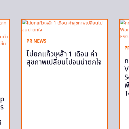
PR NEWS
P
ไม่ยกแก้วเหล้า 1 เดือน ค่า
ท
สุขภาพเปลี่ยนไปจนน่าตกใจ
V
S
พ
T
op
กร
ี